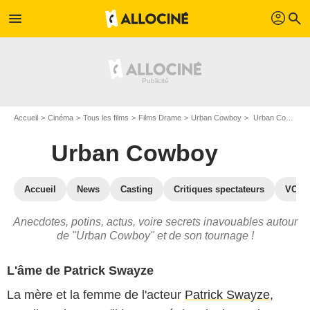
profil
menu
search
Accueil
Cinéma
Tous les films
Films Drame
Urban Cowboy
Urban Cowboy : les secrets du tournage
Urban Cowboy
Accueil
News
Casting
Critiques spectateurs
VOD
Anecdotes, potins, actus, voire secrets inavouables autour
de "Urban Cowboy" et de son tournage !
L'âme de Patrick Swayze
La mère et la femme de l'acteur
Patrick Swayze
,