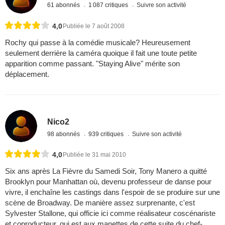
61 abonnés
1 087 critiques
Suivre son activité
4,0
Publiée le 7 août 2008
Rochy qui passe à la comédie musicale? Heureusement
seulement derrière la caméra quoique il fait une toute petite
apparition comme passant. "Staying Alive" mérite son
déplacement.
Nico2
98 abonnés
939 critiques
Suivre son activité
4,0
Publiée le 31 mai 2010
Six ans après La Fièvre du Samedi Soir, Tony Manero a quitté
Brooklyn pour Manhattan où, devenu professeur de danse pour
vivre, il enchaîne les castings dans l'espoir de se produire sur une
scène de Broadway. De manière assez surprenante, c'est
Sylvester Stallone, qui officie ici comme réalisateur coscénariste
et coproducteur, qui est aux manettes de cette suite du chef-