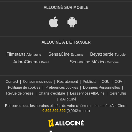
ALLOCINÉ SUR MOBILE
ALLOCINÉ À L'ÉTRANGER
Filmstarts
SensaCine
Beyazperde
Allemagne
Espagne
Turquie
AdoroCinema
Sensacine México
Brésil
Mexique
Contact
|
Qui sommes-nous
|
Recrutement
|
Publicité
|
CGU
|
CGV
|
Politique de cookies
|
Préférences cookies
|
Données Personnelles
|
Revue de presse
|
Charte d'écriture
|
Les services AlloCiné
|
Gérer Utiq
|
©AlloCiné
Retrouvez tous les horaires et infos de votre cinéma sur le numéro AlloCiné :
0 892 892 892
(0,90€/minute)