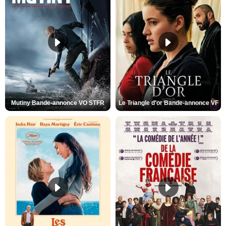
Mutiny Bande-annonce VO STFR
Le Triangle d'or Bande-annonce VF