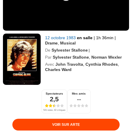
12 octobre 1983
en salle
|
1h 36min
|
Drame
,
Musical
De
Sylvester Stallone
|
Par
Sylvester Stallone
,
Norman Wexler
Avec
John Travolta
,
Cynthia Rhodes
,
Charles Ward
Spectateurs
Mes amis
2,5
--
541 notes, 42 critiques
VOIR SUR ARTE