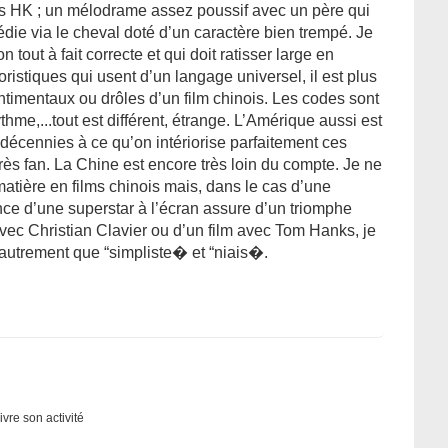
films HK ; un mélodrame assez poussif avec un père qui
édie via le cheval doté d’un caractère bien trempé. Je
n tout à fait correcte et qui doit ratisser large en
stiques qui usent d’un langage universel, il est plus
entimentaux ou drôles d’un film chinois. Les codes sont
rythme,...tout est différent, étrange. L’Amérique aussi est
s décennies à ce qu’on intériorise parfaitement ces
ès fan. La Chine est encore très loin du compte. Je ne
tière en films chinois mais, dans le cas d’une
ce d’une superstar à l’écran assure d’un triomphe
vec Christian Clavier ou d’un film avec Tom Hanks, je
t autrement que “simpliste� et “niais�.
ivre son activité