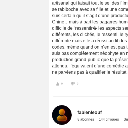
artisanal qui faisait tout le sel des 
se rabiboche avec sa fille et une com
suis certain qu’il s’agit d’une productio
Chine…mais à part les bagarres humori
difficile de “ressentir� les aspects s
différents, les clichés, le ressenti, le 
différente mais elle a réussi au fil de
codes, même quand on n’en est pas tr
suis pas complètement néophyte en ma
production grand-public que la présen
attendu, l’équivalent d’une comédie a
ne parviens pas à qualifier le résulta
0
0
fabienleouf
8 abonnés
144 critiques
Su