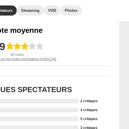
tateurs
Streaming
VOD
Photos
te moyenne
,9
80 notes
 sur les notes spectateurs d'AlloCiné
IQUES SPECTATEURS
2 critiques
4 critiques
5 critiques
3 critiques