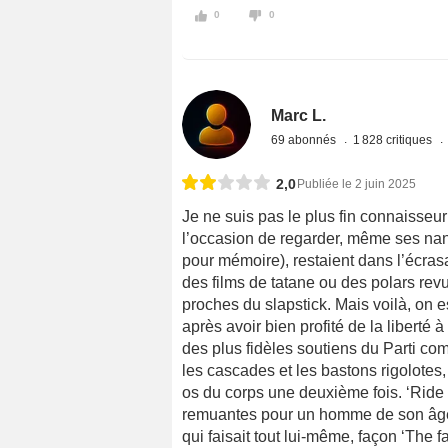
0
0
Marc L.
69 abonnés
1 828 critiques
2,0
Publiée le 2 juin 2025
Je ne suis pas le plus fin connaisseur
l’occasion de regarder, même ses nana
pour mémoire), restaient dans l’écras
des films de tatane ou des polars rev
proches du slapstick. Mais voilà, on es
après avoir bien profité de la liberté 
des plus fidèles soutiens du Parti com
les cascades et les bastons rigolotes
os du corps une deuxième fois. ‘Ride
remuantes pour un homme de son âge
qui faisait tout lui-même, façon ‘The f