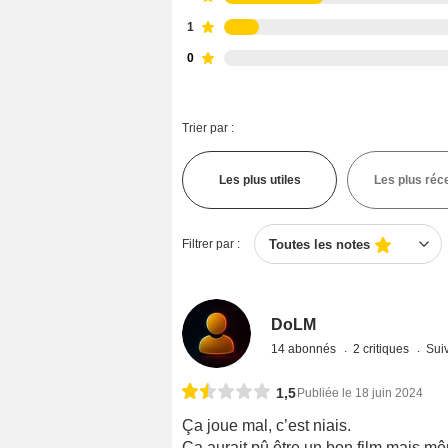
1
0
Trier par :
Les plus utiles
Les plus réc
Filtrer par :
Toutes les notes
DoLM
14 abonnés
2 critiques
Suiv
1,5
Publiée le 18 juin 2024
Ça joue mal, c’est niais.
Ça aurait pû être un bon film mais m