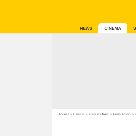
NEWS
CINÉMA
S
Accueil
Cinéma
Tous les films
Films Action