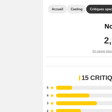
Accueil
Casting
Critiques spec
No
2
En savoir plus
15 CRIT
5
4
3
2