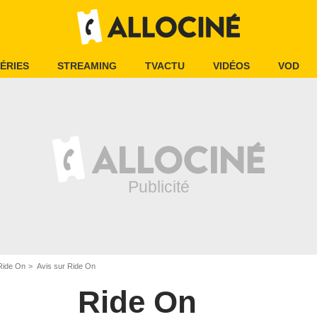
ÉRIES
STREAMING
TVACTU
VIDÉOS
VOD
Ride On
Avis sur Ride On
Ride On