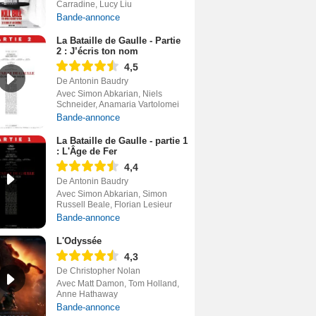
Carradine, Lucy Liu
Bande-annonce
La Bataille de Gaulle - Partie
2 : J’écris ton nom
4,5
De Antonin Baudry
Avec Simon Abkarian, Niels
Schneider, Anamaria Vartolomei
Bande-annonce
La Bataille de Gaulle - partie 1
: L'Âge de Fer
4,4
De Antonin Baudry
Avec Simon Abkarian, Simon
Russell Beale, Florian Lesieur
Bande-annonce
L'Odyssée
4,3
De Christopher Nolan
Avec Matt Damon, Tom Holland,
Anne Hathaway
Bande-annonce