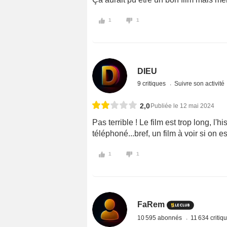
1
1
DIEU
9 critiques
Suivre son activité
2,0
Publiée le 12 mai 2024
Pas terrible ! Le film est trop long, l'
téléphoné...bref, un film à voir si on 
1
1
FaRem
10 595 abonnés
11 634 critiq