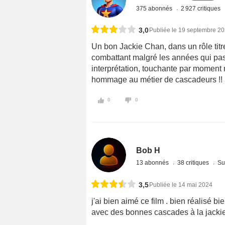
375 abonnés
2 927 critiques
3,0
Publiée le 19 septembre 2
Un bon Jackie Chan, dans un rôle titre
combattant malgré les années qui pass
interprétation, touchante par moment 
hommage au métier de cascadeurs !!
0
0
Bob H
13 abonnés
38 critiques
Su
3,5
Publiée le 14 mai 2024
j'ai bien aimé ce film . bien réalisé bie
avec des bonnes cascades à la jackie