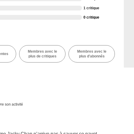
1 critique
0 critique
Membres avec le
Membres avec le
entes
plus de critiques
plus d'abonnés
re son activité
ême Jacky Chan n’arrive pas à sauver ce navet