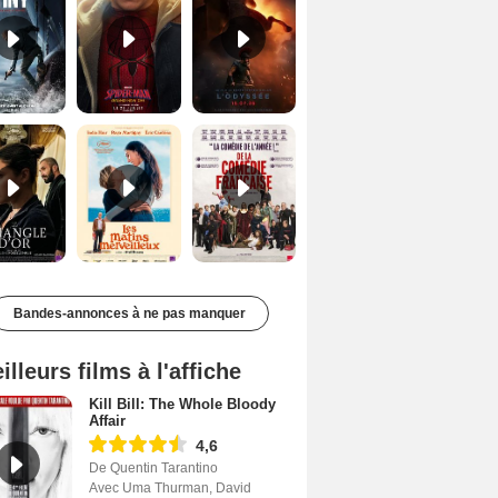
Le Triangle d'or Bande-annonce VF
Les Matins merveilleux Bande-annonce VF
De la Comédie-Française Teaser VF
Bandes-annonces à ne pas manquer
illeurs films à l'affiche
Kill Bill: The Whole Bloody
Affair
4,6
De Quentin Tarantino
Avec Uma Thurman, David