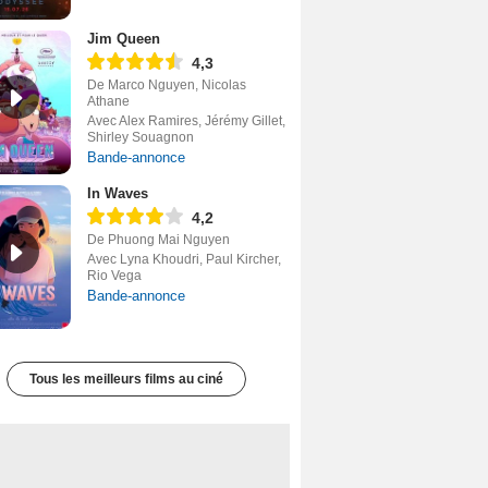
Jim Queen
4,3
De Marco Nguyen, Nicolas
Athane
Avec Alex Ramires, Jérémy Gillet,
Shirley Souagnon
Bande-annonce
In Waves
4,2
De Phuong Mai Nguyen
Avec Lyna Khoudri, Paul Kircher,
Rio Vega
Bande-annonce
Tous les meilleurs films au ciné