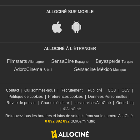
ALLOCINÉ SUR MOBILE
ALLOCINÉ À L'ÉTRANGER
Filmstarts
SensaCine
Beyazperde
Allemagne
Espagne
Turquie
AdoroCinema
Sensacine México
Brésil
Mexique
Contact
|
Qui sommes-nous
|
Recrutement
|
Publicité
|
CGU
|
CGV
|
Politique de cookies
|
Préférences cookies
|
Données Personnelles
|
Revue de presse
|
Charte d'écriture
|
Les services AlloCiné
|
Gérer Utiq
|
©AlloCiné
Retrouvez tous les horaires et infos de votre cinéma sur le numéro AlloCiné :
0 892 892 892
(0,90€/minute)