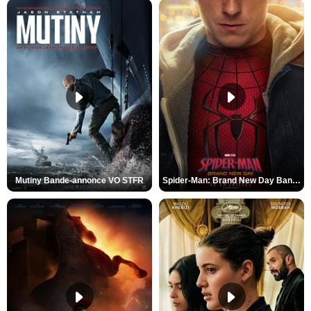
Mutiny Bande-annonce VO STFR
Spider-Man: Brand New Day Bande-annonce VO STFR