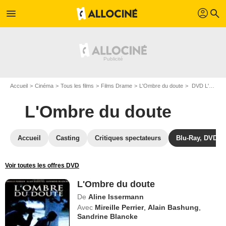
profil
menu
search
Accueil
Cinéma
Tous les films
Films Drame
L'Ombre du doute
DVD L'Ombre du doute
L'Ombre du doute
Accueil
Casting
Critiques spectateurs
Blu-Ray, DVD
Voir toutes les offres DVD
L'Ombre du doute
De
Aline Issermann
Avec
Mireille Perrier
,
Alain Bashung
,
Sandrine Blancke