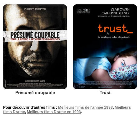
Présumé coupable
Trust
Pour découvrir d'autres films :
Meilleurs films de l'année 1993
,
Meilleurs
films Drame
,
Meilleurs films Drame en 1993
.