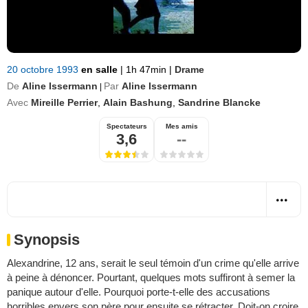
20 octobre 1993
en salle
|
1h 47min
|
Drame
De
Aline Issermann
Par
Aline Issermann
|
Avec
Mireille Perrier
,
Alain Bashung
,
Sandrine Blancke
Spectateurs
Mes amis
3,6
--
Synopsis
Alexandrine, 12 ans, serait le seul témoin d'un crime qu'elle arrive
à peine à dénoncer. Pourtant, quelques mots suffiront à semer la
panique autour d'elle. Pourquoi porte-t-elle des accusations
horribles envers son père pour ensuite se rétracter. Doit-on croire