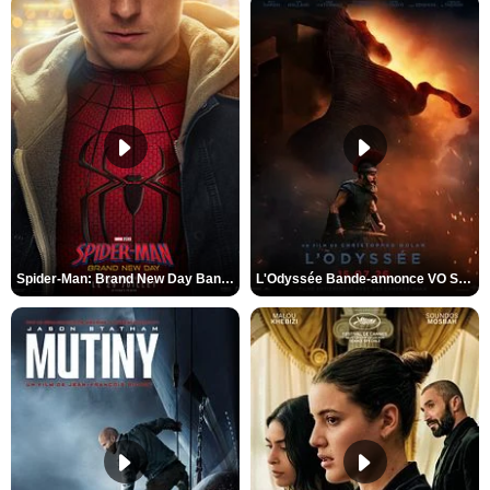
Spider-Man: Brand New Day Bande-annonce VO STFR
L'Odyssée Bande-annonce VO STFR