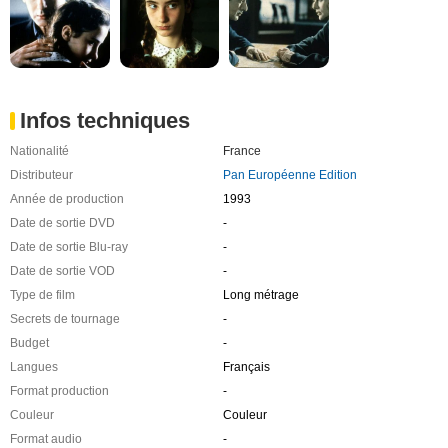
Infos techniques
Nationalité
France
Distributeur
Pan Européenne Edition
Année de production
1993
Date de sortie DVD
-
Date de sortie Blu-ray
-
Date de sortie VOD
-
Type de film
Long métrage
Secrets de tournage
-
Budget
-
Langues
Français
Format production
-
Couleur
Couleur
Format audio
-