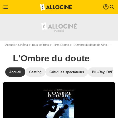
profil
menu
search
Accueil
Cinéma
Tous les films
Films Drame
L'Ombre du doute de Aline Issermann
L'Ombre du doute
Accueil
Casting
Critiques spectateurs
Blu-Ray, DVD