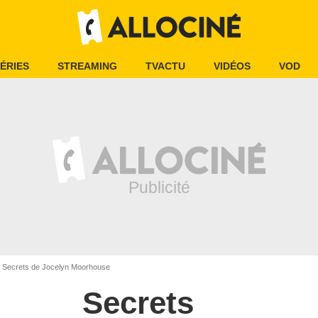
ÉRIES
STREAMING
TVACTU
VIDÉOS
VOD
Secrets de Jocelyn Moorhouse
Secrets