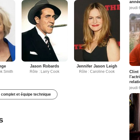
année
jeudi 
nge
Jason Robards
Jennifer Jason Leigh
Clint
ok Smith
Rôle : Larry Cook
Rôle : Caroline Cook
l'act
relat
jeudi 
 complet et équipe technique
s