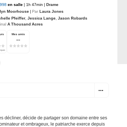
1998
en salle
|
1h 47min
|
Drame
lyn Moorhouse
Par
Laura Jones
|
helle Pfeiffer
,
Jessica Lange
,
Jason Robards
ginal
A Thousand Acres
urs
Mes amis
--
tiques
es décliner, décide de partager son domaine entre ses
 Dominateur et ombrageux, le patriarche exerce depuis