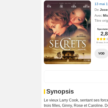
13 mai 
De
Joce
Avec
Mic
Titre ori
Spectate
2,8
30 notes, 8 cri
VOD
Synopsis
Le vieux Larry Cook, sentant ses forc
trois filles, Ginny, Rose et Caroline.