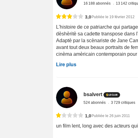
16 188 abonnés
13 142 criti
3,0
Publiée le 19 février 2012
L'histoire de ce patriarche qui partage
dèshèritè sa cadette transpose dans l
Adaptè par la scènariste de Jane Campi
avant tout deux beaux portraits de f
cinèma amèricain contemporain pour qu
Lire plus
bsalvert
524 abonnés
3 729 critiques
1,0
Publiée le 26 juin 2011
un film lent, long avec des acteurs qui