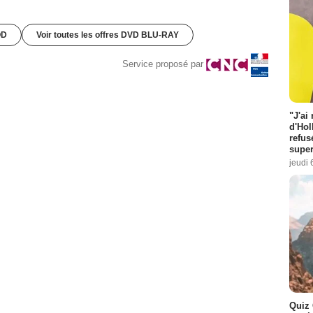
OD
Voir toutes les offres DVD BLU-RAY
Service proposé par
"J'ai
d'Hol
refus
super
jeudi 
Quiz 