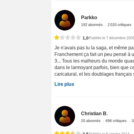
Parkko
192 abonnés
2 020 critiques
1,0
Publiée le 7 décembre 200
Je n'avais pas lu la saga, et même pa
Franchement ça fait un peu pensé à u
3... Tous les malheurs du monde quas
dans le larmoyant parfois, bien que c
caricatural, et les doublages français 
Lire plus
Christian B.
20 abonnés
696 critiques
S
3,5
Publiée le 5 janvier 2014