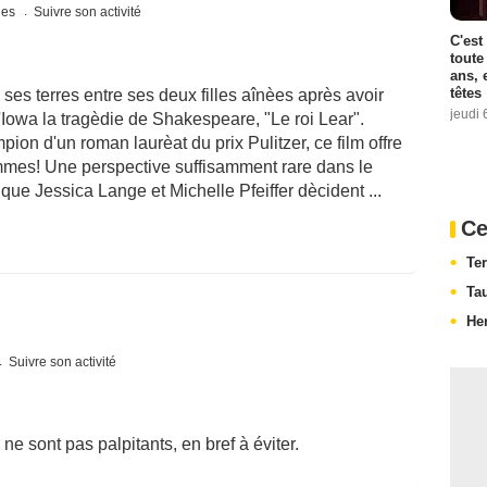
ques
Suivre son activité
C'est
toute
ans, 
têtes
 ses terres entre ses deux filles aînèes après avoir
jeudi 
'Iowa la tragèdie de Shakespeare, "Le roi Lear".
on d'un roman laurèat du prix Pulitzer, ce film offre
emmes! Une perspective suffisamment rare dans le
e Jessica Lange et Michelle Pfeiffer dècident ...
Ce
Te
Ta
Her
Suivre son activité
 ne sont pas palpitants, en bref à éviter.