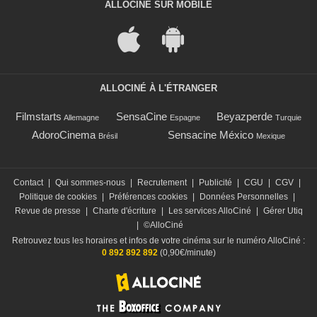
ALLOCINÉ SUR MOBILE
ALLOCINÉ À L'ÉTRANGER
Filmstarts
SensaCine
Beyazperde
Allemagne
Espagne
Turquie
AdoroCinema
Sensacine México
Brésil
Mexique
Contact
|
Qui sommes-nous
|
Recrutement
|
Publicité
|
CGU
|
CGV
|
Politique de cookies
|
Préférences cookies
|
Données Personnelles
|
Revue de presse
|
Charte d'écriture
|
Les services AlloCiné
|
Gérer Utiq
|
©AlloCiné
Retrouvez tous les horaires et infos de votre cinéma sur le numéro AlloCiné :
0 892 892 892
(0,90€/minute)