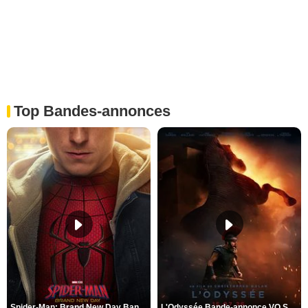
Top Bandes-annonces
Spider-Man: Brand New Day Bande-annonce VO STFR
L'Odyssée Bande-annonce VO STFR