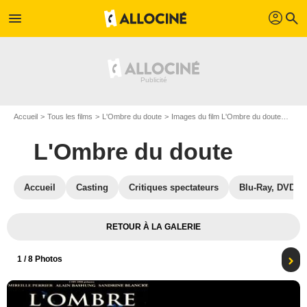
profil
menu
search
Accueil
Tous les films
L'Ombre du doute
Images du film L'Ombre du doute
Affi
L'Ombre du doute
Accueil
Casting
Critiques spectateurs
Blu-Ray, DVD
RETOUR À LA GALERIE
1
/ 8 Photos