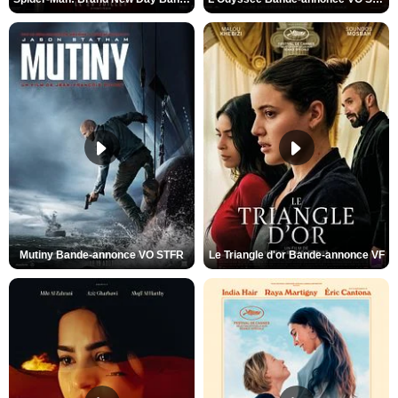
Mutiny Bande-annonce VO STFR
Le Triangle d'or Bande-annonce VF