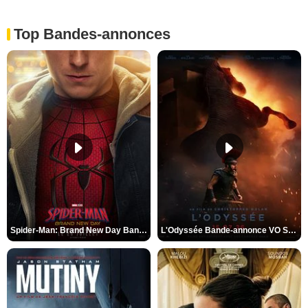
Top Bandes-annonces
Spider-Man: Brand New Day Bande-annonce VO STFR
L'Odyssée Bande-annonce VO STFR