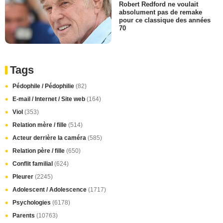
Robert Redford ne voulait
absolument pas de remake
pour ce classique des années
70
Tags
Pédophile / Pédophilie
(82)
E-mail / Internet / Site web
(164)
Viol
(353)
Relation mère / fille
(514)
Acteur derrière la caméra
(585)
Relation père / fille
(650)
Conflit familial
(624)
Pleurer
(2245)
Adolescent / Adolescence
(1717)
Psychologies
(6178)
Parents
(10763)