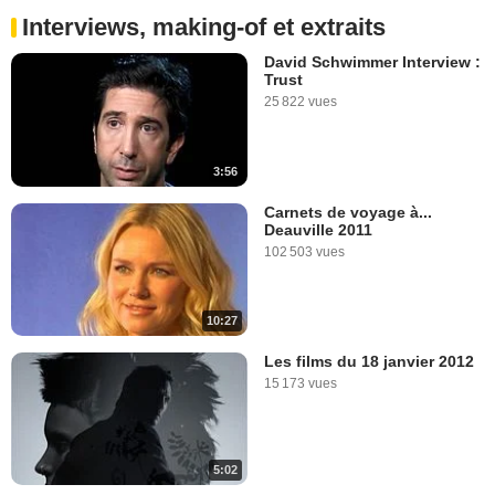
Interviews, making-of et extraits
David Schwimmer Interview :
Trust
25 822 vues
3:56
Carnets de voyage à...
Deauville 2011
102 503 vues
10:27
Les films du 18 janvier 2012
15 173 vues
5:02