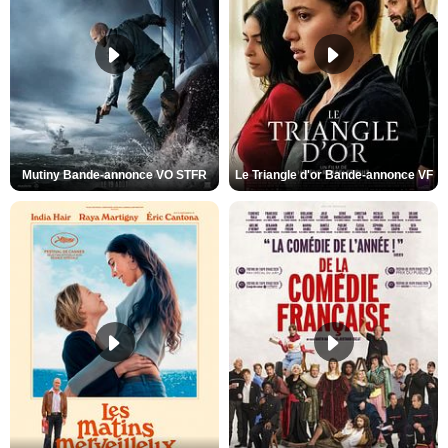
Mutiny Bande-annonce VO STFR
Le Triangle d'or Bande-annonce VF