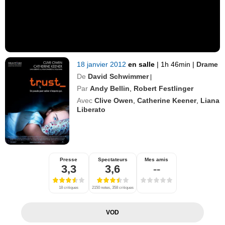
18 janvier 2012
en salle
|
1h 46min
|
Drame
De
David Schwimmer
|
Par
Andy Bellin
,
Robert Festlinger
Avec
Clive Owen
,
Catherine Keener
,
Liana
Liberato
Presse
Spectateurs
Mes amis
3,3
3,6
--
18 critiques
2150 notes, 358 critiques
VOD