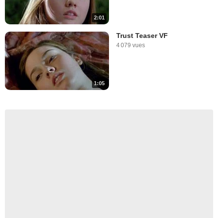
2:01
Trust Teaser VF
4 079 vues
1:05