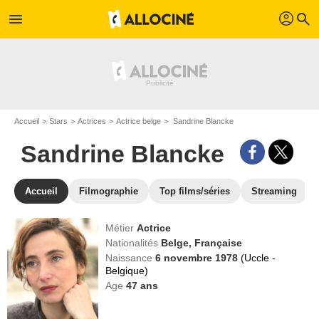
profil
menu
search
Accueil
Stars
Actrices
Actrice belge
Sandrine Blancke
Sandrine Blancke
Accueil
Filmographie
Top films/séries
Streaming
Métier
Actrice
Nationalités
Belge,
Française
Naissance
6 novembre 1978
(Uccle -
Belgique)
Age
47
ans