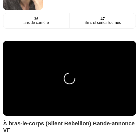
36
47
ans de carrière
films et séries tournés
À bras-le-corps (Silent Rebellion) Bande-annonce
VF