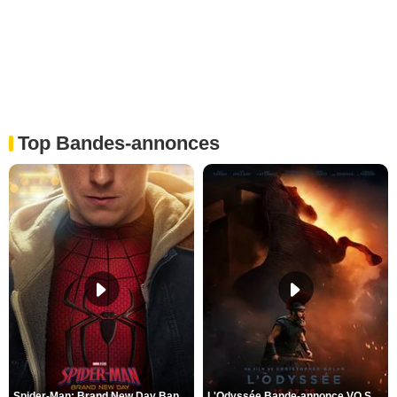
Top Bandes-annonces
Spider-Man: Brand New Day Bande-annonce VO STFR
L'Odyssée Bande-annonce VO STFR