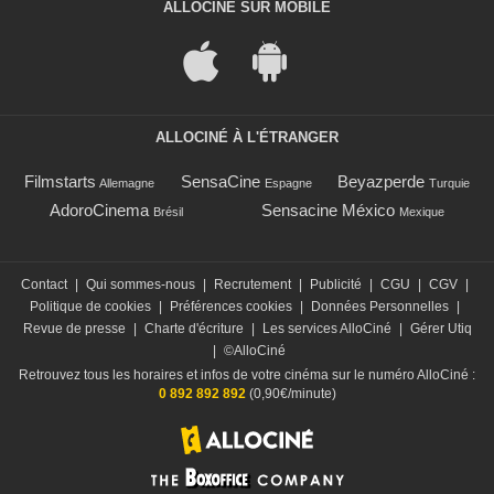
ALLOCINÉ SUR MOBILE
ALLOCINÉ À L'ÉTRANGER
Filmstarts
SensaCine
Beyazperde
Allemagne
Espagne
Turquie
AdoroCinema
Sensacine México
Brésil
Mexique
Contact
|
Qui sommes-nous
|
Recrutement
|
Publicité
|
CGU
|
CGV
|
Politique de cookies
|
Préférences cookies
|
Données Personnelles
|
Revue de presse
|
Charte d'écriture
|
Les services AlloCiné
|
Gérer Utiq
|
©AlloCiné
Retrouvez tous les horaires et infos de votre cinéma sur le numéro AlloCiné :
0 892 892 892
(0,90€/minute)