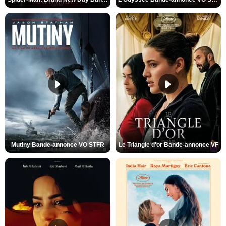
Mutiny Bande-annonce VO STFR
Le Triangle d'or Bande-annonce VF