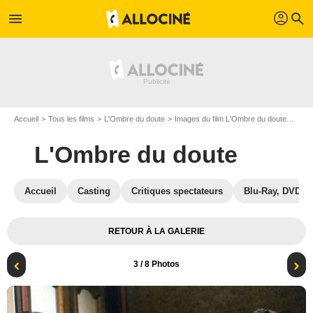
profil
menu
search
Accueil
Tous les films
L'Ombre du doute
Images du film L'Ombre du doute
Phot
L'Ombre du doute
Accueil
Casting
Critiques spectateurs
Blu-Ray, DVD
RETOUR À LA GALERIE
3
/ 8 Photos