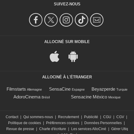
SUIVEZ-NOUS
ALLOCINÉ SUR MOBILE
ALLOCINÉ À L'ÉTRANGER
Filmstarts
SensaCine
Beyazperde
Allemagne
Espagne
Turquie
AdoroCinema
Sensacine México
Brésil
Mexique
Contact
|
Qui sommes-nous
|
Recrutement
|
Publicité
|
CGU
|
CGV
|
Politique de cookies
|
Préférences cookies
|
Données Personnelles
|
Revue de presse
|
Charte d'écriture
|
Les services AlloCiné
|
Gérer Utiq