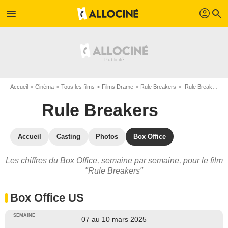
profil
menu
search
Accueil
Cinéma
Tous les films
Films Drame
Rule Breakers
Rule Breakers : Box Office
Rule Breakers
Accueil
Casting
Photos
Box Office
Les chiffres du Box Office, semaine par semaine, pour le film
"Rule Breakers"
Box Office US
07 au 10 mars 2025