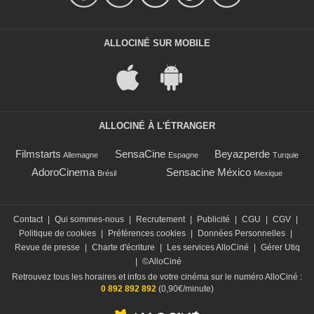
ALLOCINÉ SUR MOBILE
ALLOCINÉ À L'ÉTRANGER
Filmstarts
SensaCine
Beyazperde
Allemagne
Espagne
Turquie
AdoroCinema
Sensacine México
Brésil
Mexique
Contact
|
Qui sommes-nous
|
Recrutement
|
Publicité
|
CGU
|
CGV
|
Politique de cookies
|
Préférences cookies
|
Données Personnelles
|
Revue de presse
|
Charte d'écriture
|
Les services AlloCiné
|
Gérer Utiq
|
©AlloCiné
Retrouvez tous les horaires et infos de votre cinéma sur le numéro AlloCiné :
0 892 892 892
(0,90€/minute)