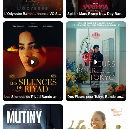
L'Odyssée Bande-annonce VO STFR
Spider-Man: Brand New Day Bande-annonce VO STFR
Les Silences de Riyad Bande-annonce VO STFR
Des Fleurs pour Tokyo Bande-annonce VO STFR