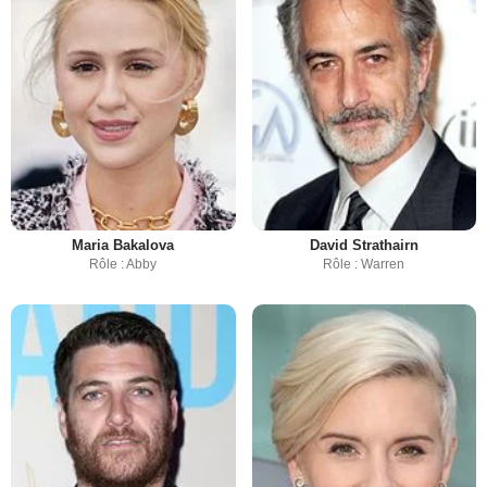
Maria Bakalova
David Strathairn
Rôle : Abby
Rôle : Warren