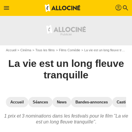
profil
menu
search
Accueil
Cinéma
Tous les films
Films Comédie
La vie est un long fleuve tranquille
La vie est un long fleuve
tranquille
Accueil
Séances
News
Bandes-annonces
Casting
1 prix et 3 nominations dans les festivals pour le film "La vie
est un long fleuve tranquille".