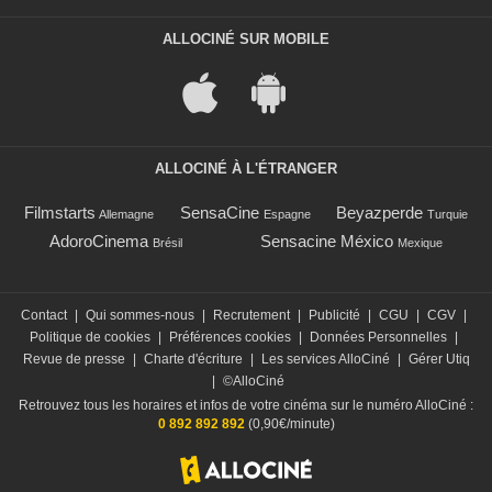
ALLOCINÉ SUR MOBILE
ALLOCINÉ À L'ÉTRANGER
Filmstarts
SensaCine
Beyazperde
Allemagne
Espagne
Turquie
AdoroCinema
Sensacine México
Brésil
Mexique
Contact
|
Qui sommes-nous
|
Recrutement
|
Publicité
|
CGU
|
CGV
|
Politique de cookies
|
Préférences cookies
|
Données Personnelles
|
Revue de presse
|
Charte d'écriture
|
Les services AlloCiné
|
Gérer Utiq
|
©AlloCiné
Retrouvez tous les horaires et infos de votre cinéma sur le numéro AlloCiné :
0 892 892 892
(0,90€/minute)