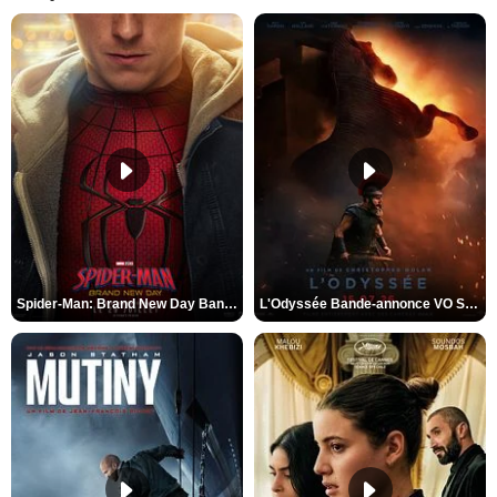
Spider-Man: Brand New Day Bande-annonce VO STFR
L'Odyssée Bande-annonce VO STFR