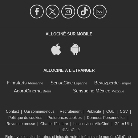
ALLOCINÉ SUR MOBILE
ALLOCINÉ À L'ÉTRANGER
Filmstarts
SensaCine
Beyazperde
Allemagne
Espagne
Turquie
AdoroCinema
Sensacine México
Brésil
Mexique
Contact
|
Qui sommes-nous
|
Recrutement
|
Publicité
|
CGU
|
CGV
|
Politique de cookies
|
Préférences cookies
|
Données Personnelles
|
Revue de presse
|
Charte d'écriture
|
Les services AlloCiné
|
Gérer Utiq
|
©AlloCiné
Retrouvez tous les horaires et infos de votre cinéma sur le numéro AlloCiné :