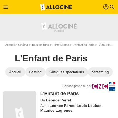
profil
menu
search
Accueil
Cinéma
Tous les films
Films Drame
L'Enfant de Paris
VOD L'Enfant de Paris
L'Enfant de Paris
Accueil
Casting
Critiques spectateurs
Streaming
Service proposé par
L'Enfant de Paris
De
Léonce Perret
Avec
Léonce Perret
,
Louis Leubas
,
Maurice Lagrenee