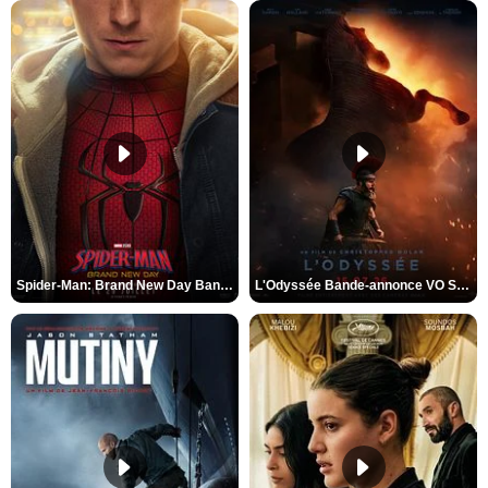
Spider-Man: Brand New Day Bande-annonce VO STFR
L'Odyssée Bande-annonce VO STFR