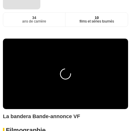
34
10
ans de carrière
films et séries tournés
La bandera Bande-annonce VF
Filmographie