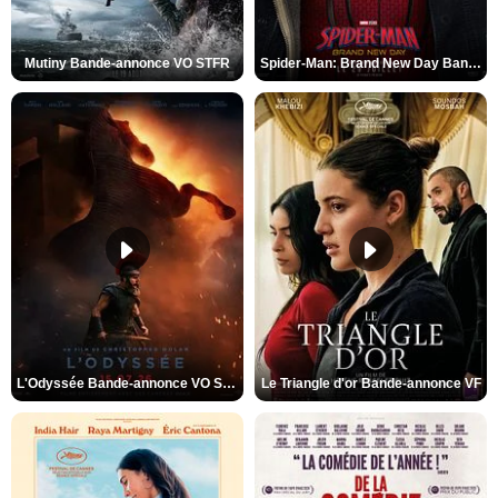
Mutiny Bande-annonce VO STFR
Spider-Man: Brand New Day Bande-annonce VO STFR
L'Odyssée Bande-annonce VO STFR
Le Triangle d'or Bande-annonce VF