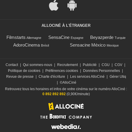
ALLOCINÉ À L'ÉTRANGER
Filmstarts
SensaCine
Beyazperde
Allemagne
Espagne
Turquie
AdoroCinema
Sensacine México
Brésil
Mexique
Contact
|
Qui sommes-nous
|
Recrutement
|
Publicité
|
CGU
|
CGV
|
Politique de cookies
|
Préférences cookies
|
Données Personnelles
|
Revue de presse
|
Charte d'écriture
|
Les services AlloCiné
|
Gérer Utiq
|
©AlloCiné
Retrouvez tous les horaires et infos de votre cinéma sur le numéro AlloCiné :
0 892 892 892
(0,90€/minute)