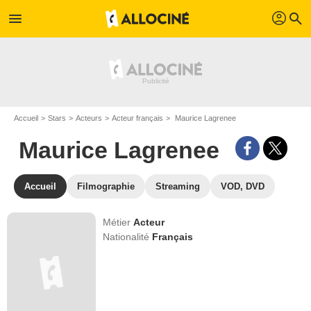
profil
menu
search
Accueil
Stars
Acteurs
Acteur français
Maurice Lagrenee
Maurice Lagrenee
Accueil
Filmographie
Streaming
VOD, DVD
Métier
Acteur
Nationalité
Français