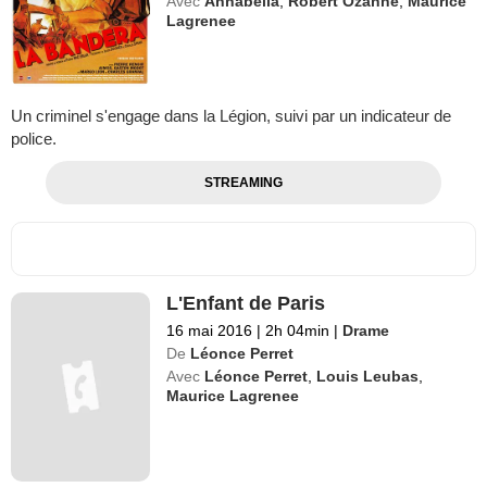
Avec
Annabella
,
Robert Ozanne
,
Maurice
Lagrenee
Un criminel s'engage dans la Légion, suivi par un indicateur de
police.
STREAMING
L'Enfant de Paris
16 mai 2016
|
2h 04min
|
Drame
De
Léonce Perret
Avec
Léonce Perret
,
Louis Leubas
,
Maurice Lagrenee