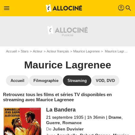
profil
menu
search
Accueil
Stars
Acteur
Acteur français
Maurice Lagrenee
Maurice Lagrenee : Films et séries online
Maurice Lagrenee
Accueil
Filmographie
Streaming
VOD, DVD
Retrouvez tous les films et séries TV disponibles en
streaming avec Maurice Lagrenee
La Bandera
21 septembre 1935
|
1h 36min
|
Drame
,
Guerre
,
Romance
De
Julien Duvivier