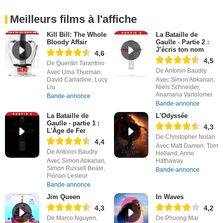
Meilleurs films à l'affiche
Kill Bill: The Whole
La Bataille de
Bloody Affair
Gaulle - Partie 2 :
J’écris ton nom
4,6
4,5
De Quentin Tarantino
De Antonin Baudry
Avec Uma Thurman,
David Carradine, Lucy
Avec Simon Abkarian,
Liu
Niels Schneider,
Anamaria Vartolomei
Bande-annonce
Bande-annonce
La Bataille de
L'Odyssée
Gaulle - partie 1 :
4,3
L'Âge de Fer
De Christopher Nolan
4,4
Avec Matt Damon, Tom
De Antonin Baudry
Holland, Anne
Avec Simon Abkarian,
Hathaway
Simon Russell Beale,
Bande-annonce
Florian Lesieur
Bande-annonce
Jim Queen
In Waves
4,3
4,2
De Marco Nguyen,
De Phuong Mai