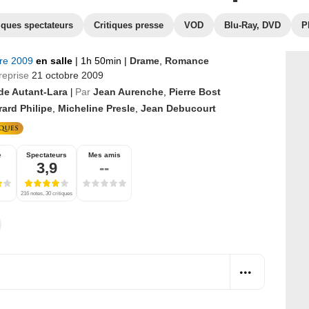
iques spectateurs
Critiques presse
VOD
Blu-Ray, DVD
P
bre 2009
en salle
|
1h 50min
|
Drame
,
Romance
reprise
21 octobre 2009
de Autant-Lara
Par
Jean Aurenche
,
Pierre Bost
|
ard Philipe
,
Micheline Presle
,
Jean Debucourt
e
Spectateurs
Mes amis
3,9
--
216 notes, 30 critiques