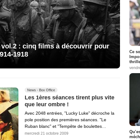
vol.2 : cinq films à découvrir pour
Ce so
1914-1918
Impos
thrill
vendr
News - Box Office
Les 1ères séances tirent plus vite
que leur ombre !
Avec 2048 entrées, "Lucky Luke" décroche la
pole position des premières séances. "Le
Ruban blanc" et "Tempête de boulettes…
Qu’es
mercredi 21 octobre 2009
méch