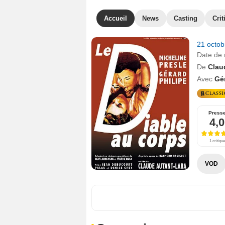
Accueil
News
Casting
Crit
21 octo
Date de 
De
Clau
Avec
Gér
Press
4,0
1 critique
VOD