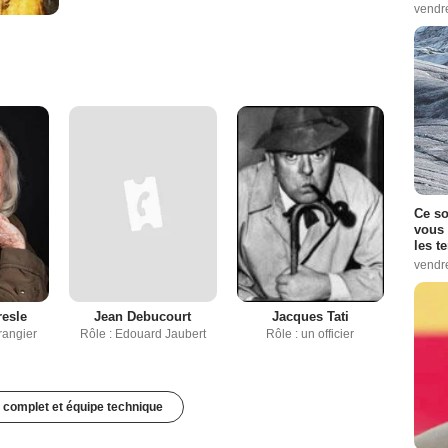
vendr
Ce so
vous 
les t
vendr
resle
Jean Debucourt
Jacques Tati
rangier
Rôle : Edouard Jaubert
Rôle : un officier
 complet et équipe technique