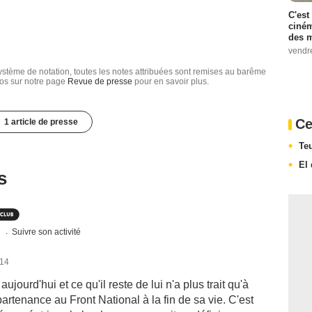
C'est
ciném
des m
vendr
tème de notation, toutes les notes attribuées sont remises au barême
nfos sur notre page
Revue de presse
pour en savoir plus.
Ce
1 article de presse
Te
El
s
s
Suivre son activité
014
jourd'hui et ce qu'il reste de lui n'a plus trait qu'à
artenance au Front National à la fin de sa vie. C'est