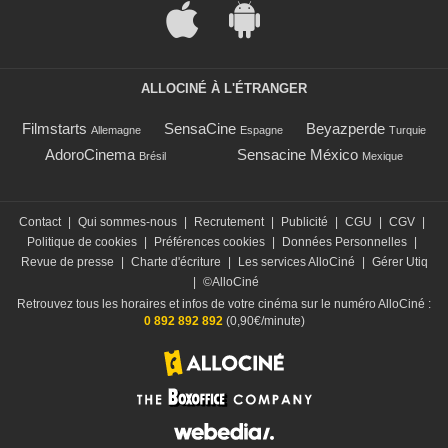
ALLOCINÉ À L'ÉTRANGER
Filmstarts
SensaCine
Beyazperde
Allemagne
Espagne
Turquie
AdoroCinema
Sensacine México
Brésil
Mexique
Contact
|
Qui sommes-nous
|
Recrutement
|
Publicité
|
CGU
|
CGV
|
Politique de cookies
|
Préférences cookies
|
Données Personnelles
|
Revue de presse
|
Charte d'écriture
|
Les services AlloCiné
|
Gérer Utiq
|
©AlloCiné
Retrouvez tous les horaires et infos de votre cinéma sur le numéro AlloCiné :
0 892 892 892
(0,90€/minute)