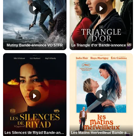
Mutiny Bande-annonce VO STFR
Le Triangle d'or Bande-annonce VF
Les Silences de Riyad Bande-annonce VO STFR
Les Matins merveilleux Bande-annonce VF