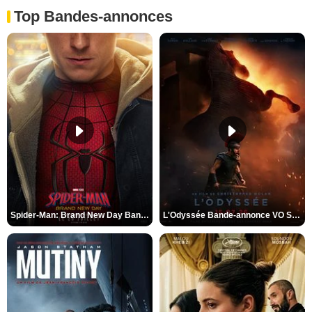
Top Bandes-annonces
Spider-Man: Brand New Day Bande-annonce VO STFR
L'Odyssée Bande-annonce VO STFR