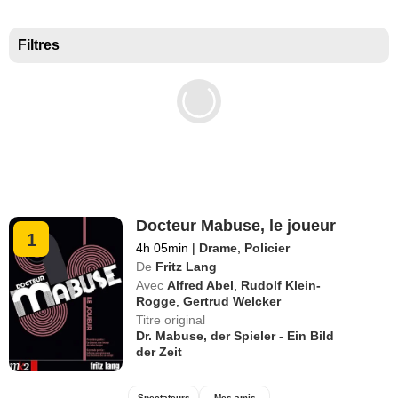
Meilleurs documentaires selon la presse
Filtres
Docteur Mabuse, le joueur
1
4h 05min
|
Drame
,
Policier
De
Fritz Lang
Avec
Alfred Abel
,
Rudolf Klein-
Rogge
,
Gertrud Welcker
Titre original
Dr. Mabuse, der Spieler - Ein Bild
der Zeit
Spectateurs
Mes amis