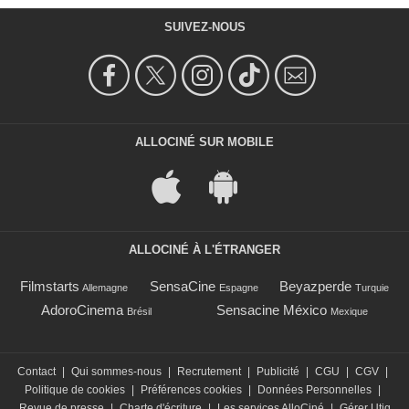
SUIVEZ-NOUS
ALLOCINÉ SUR MOBILE
ALLOCINÉ À L'ÉTRANGER
Filmstarts
SensaCine
Beyazperde
Allemagne
Espagne
Turquie
AdoroCinema
Sensacine México
Brésil
Mexique
Contact
|
Qui sommes-nous
|
Recrutement
|
Publicité
|
CGU
|
CGV
|
Politique de cookies
|
Préférences cookies
|
Données Personnelles
|
Revue de presse
|
Charte d'écriture
|
Les services AlloCiné
|
Gérer Utiq