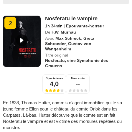
Nosferatu le vampire
2
1h 34min
|
Epouvante-horreur
De
F.W. Murnau
Avec
Max Schreck
,
Greta
Schroeder
,
Gustav von
Wangenheim
Titre original
Nosferatu, eine Symphonie des
Grauens
Spectateurs
Mes amis
4,0
--
En 1838, Thomas Hutter, commis d’agent immobilier, quitte sa
jeune femme Ellen pour le château du comte Orlok dans les
Carpates. Là-bas, Hutter découvre que le comte est en fait
Nosferatu le vampire et est victime des morsures répétées du
monstre.