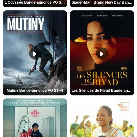
L'Odyssée Bande-annonce VO STFR
Spider-Man: Brand New Day Bande-annonce VO STFR
Mutiny Bande-annonce VO STFR
Les Silences de Riyad Bande-annonce VO STFR