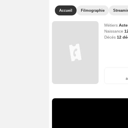
Accueil
Filmographie
Streami
Métiers
Act
Naissance
1
Décès
12 d
a