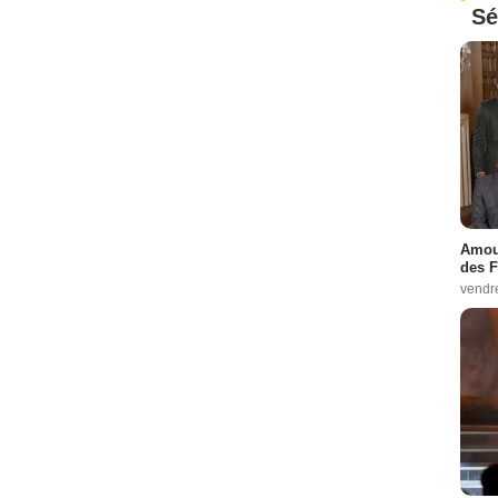
Sé
Amour
des F
vendr