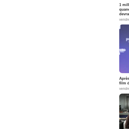
1 mil
quand
devra
vendr
Après
film 
vendr