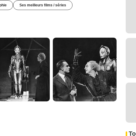
phie
Ses meilleurs films / séries
To