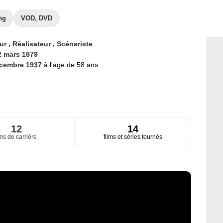
ng
VOD, DVD
eur
,
Réalisateur
,
Scénariste
2 mars 1879
écembre 1937
à l'age de 58 ans
12
14
ns de carrière
films et séries tournés