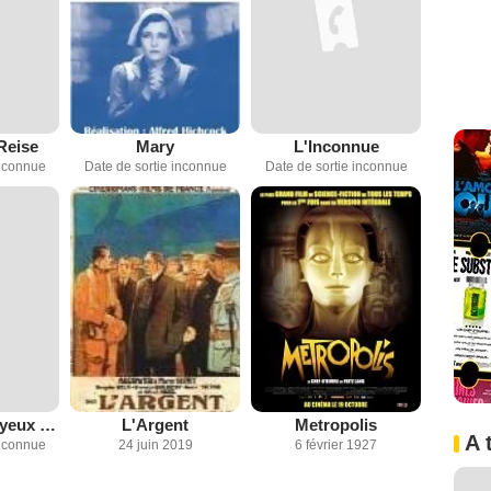
Reise
Mary
L'Inconnue
inconnue
Date de sortie inconnue
Date de sortie inconnue
L'Homme aux yeux verts
L'Argent
Metropolis
A 
inconnue
24 juin 2019
6 février 1927