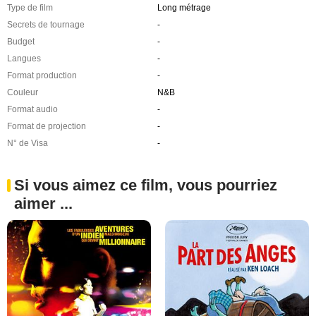
Type de film
Long métrage
Secrets de tournage
-
Budget
-
Langues
-
Format production
-
Couleur
N&B
Format audio
-
Format de projection
-
N° de Visa
-
Si vous aimez ce film, vous pourriez
aimer ...