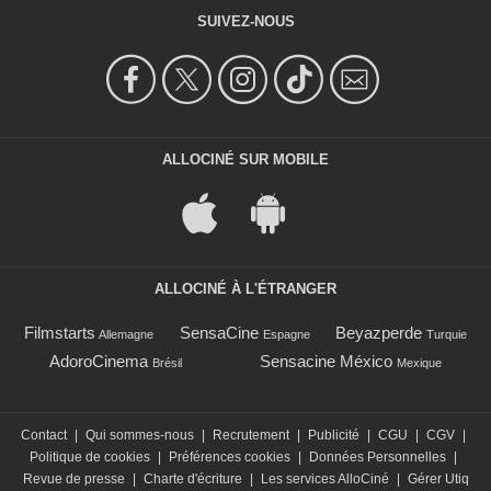
SUIVEZ-NOUS
ALLOCINÉ SUR MOBILE
ALLOCINÉ À L'ÉTRANGER
Filmstarts
SensaCine
Beyazperde
Allemagne
Espagne
Turquie
AdoroCinema
Sensacine México
Brésil
Mexique
Contact
|
Qui sommes-nous
|
Recrutement
|
Publicité
|
CGU
|
CGV
|
Politique de cookies
|
Préférences cookies
|
Données Personnelles
|
Revue de presse
|
Charte d'écriture
|
Les services AlloCiné
|
Gérer Utiq