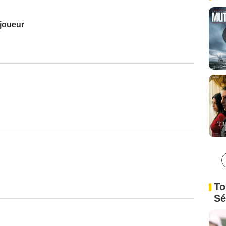
 joueur
To
Sé