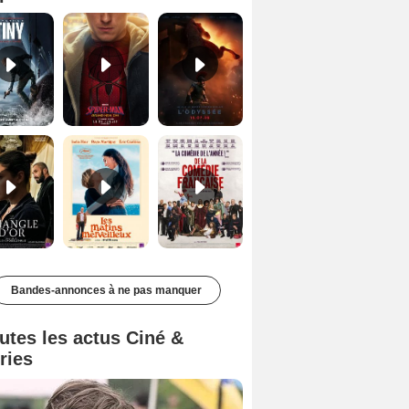
Le Triangle d'or Bande-annonce VF
Les Matins merveilleux Bande-annonce VF
De la Comédie-Française Teaser VF
Bandes-annonces à ne pas manquer
utes les actus Ciné &
ries