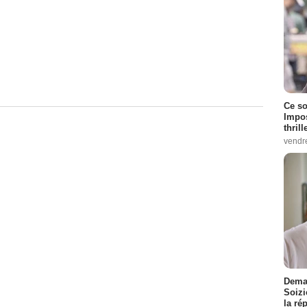
Ce so
Impos
thrill
vendr
Demai
Soizi
la ré