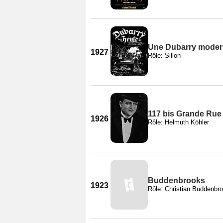
Une Dubarry mode
1927
Rôle: Sillon
117 bis Grande Rue
1926
Rôle: Helmuth Köhler
Buddenbrooks
1923
Rôle: Christian Buddenbr