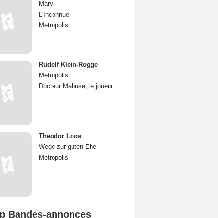
Mary
L'Inconnue
Metropolis
Rudolf Klein-Rogge
Metropolis
Docteur Mabuse, le joueur
Theodor Loos
Wege zur guten Ehe
Metropolis
p Bandes-annonces
Mutiny Bande-annonce VO STFR
Spider-Man: Brand New Day Bande-annonce VO STFR
L'Odyssée Bande-annonce VO STFR