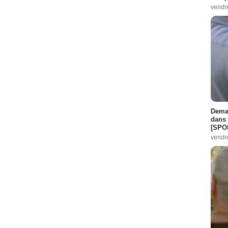
vendr
Demai
dans 
[SPO
vendr