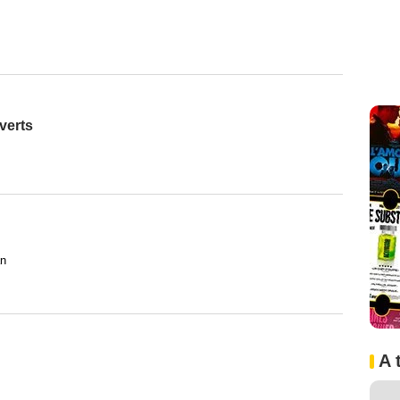
verts
an
A 