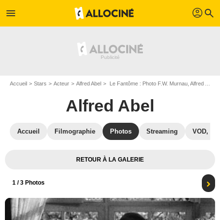
profil
menu
search
Accueil
Stars
Acteur
Alfred Abel
Le Fantôme : Photo F.W. Murnau, Alfred Abel
Alfred Abel
Accueil
Filmographie
Photos
Streaming
VOD, DV
RETOUR À LA GALERIE
1
/ 3 Photos