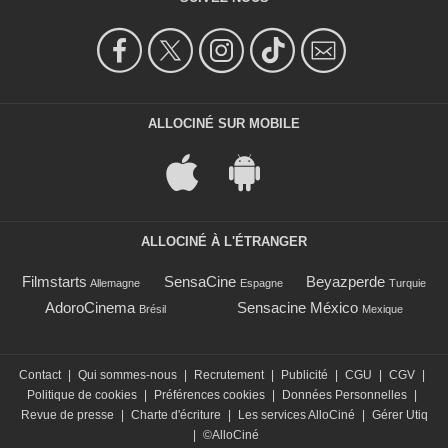
ALLOCINÉ SUR MOBILE
ALLOCINÉ À L'ÉTRANGER
Filmstarts
SensaCine
Beyazperde
Allemagne
Espagne
Turquie
AdoroCinema
Sensacine México
Brésil
Mexique
Contact
|
Qui sommes-nous
|
Recrutement
|
Publicité
|
CGU
|
CGV
|
Politique de cookies
|
Préférences cookies
|
Données Personnelles
|
Revue de presse
|
Charte d'écriture
|
Les services AlloCiné
|
Gérer Utiq
|
©AlloCiné