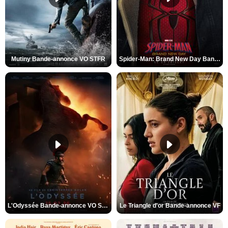
Mutiny Bande-annonce VO STFR
Spider-Man: Brand New Day Bande-annonce VO STFR
L'Odyssée Bande-annonce VO STFR
Le Triangle d'or Bande-annonce VF