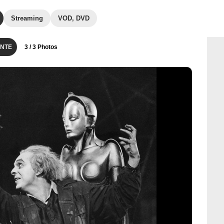
Streaming
VOD, DVD
NTE
3
/ 3 Photos