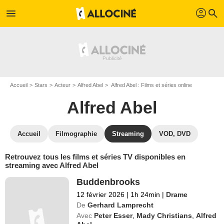
profil
menu
search
Accueil
Stars
Acteur
Alfred Abel
Alfred Abel : Films et séries online
Alfred Abel
Accueil
Filmographie
Streaming
VOD, DVD
Retrouvez tous les films et séries TV disponibles en
streaming avec Alfred Abel
Buddenbrooks
12 février 2026
|
1h 24min
|
Drame
De
Gerhard Lamprecht
Avec
Peter Esser
,
Mady Christians
,
Alfred