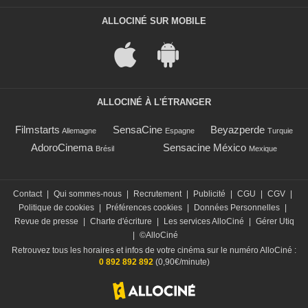
ALLOCINÉ SUR MOBILE
ALLOCINÉ À L'ÉTRANGER
Filmstarts
SensaCine
Beyazperde
Allemagne
Espagne
Turquie
AdoroCinema
Sensacine México
Brésil
Mexique
Contact
|
Qui sommes-nous
|
Recrutement
|
Publicité
|
CGU
|
CGV
|
Politique de cookies
|
Préférences cookies
|
Données Personnelles
|
Revue de presse
|
Charte d'écriture
|
Les services AlloCiné
|
Gérer Utiq
|
©AlloCiné
Retrouvez tous les horaires et infos de votre cinéma sur le numéro AlloCiné :
0 892 892 892
(0,90€/minute)