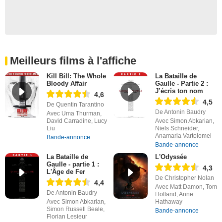
Meilleurs films à l'affiche
Kill Bill: The Whole
La Bataille de
Bloody Affair
Gaulle - Partie 2 :
J’écris ton nom
4,6
4,5
De Quentin Tarantino
De Antonin Baudry
Avec Uma Thurman,
David Carradine, Lucy
Avec Simon Abkarian,
Liu
Niels Schneider,
Anamaria Vartolomei
Bande-annonce
Bande-annonce
La Bataille de
L'Odyssée
Gaulle - partie 1 :
4,3
L'Âge de Fer
De Christopher Nolan
4,4
Avec Matt Damon, Tom
De Antonin Baudry
Holland, Anne
Avec Simon Abkarian,
Hathaway
Simon Russell Beale,
Bande-annonce
Florian Lesieur