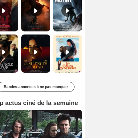
Le Triangle d'or Bande-annonce VF
Les Silences de Riyad Bande-annonce VO STFR
Les Matins merveilleux Bande-annonce VF
Bandes-annonces à ne pas manquer
p actus ciné de la semaine