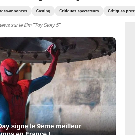
ndes-annonces
Casting
Critiques spectateurs
Critiques pres
news sur le film "Toy Story 5"
ay signe le 9ème meilleur
emps en France !