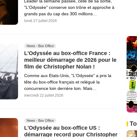
Leader la semaine passée, celle de sa sortie,
"L'Odyssée" conserve son trône et approche à
grands pas du cap des 300 millions…
lundi 27 juillet 2026
News - Box Office
L'Odyssée au box-office France :
meilleur démarrage de 2026 pour le
film de Christopher Nolan !
Comme aux Etats-Unis, "L'Odyssée" a pris la
tête du box-office français et relégué la
concurrence loin derrière loin. Mais…
mercredi 22 juillet 2026
News - Box Office
To
L'Odyssée au box-office US :
démarrage record pour Christopher