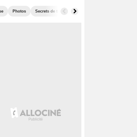
se
Photos
Secrets de tournage
Box Office