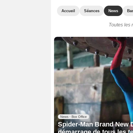
Accueil
Séances
News
Ba
Toutes les 
News - Box Office
Spider-Man Brand New D
démarrage de tous les t