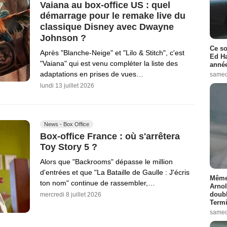
Vaiana au box-office US : quel
démarrage pour le remake live du
classique Disney avec Dwayne
Johnson ?
Ce so
Après "Blanche-Neige" et "Lilo & Stitch", c'est
Ed Ha
"Vaiana" qui est venu compléter la liste des
année
adaptations en prises de vues…
samed
lundi 13 juillet 2026
News - Box Office
Box-office France : où s'arrêtera
Toy Story 5 ?
Alors que "Backrooms" dépasse le million
d'entrées et que "La Bataille de Gaulle : J'écris
Même 
ton nom" continue de rassembler,…
Arnol
doubl
mercredi 8 juillet 2026
Termi
samed