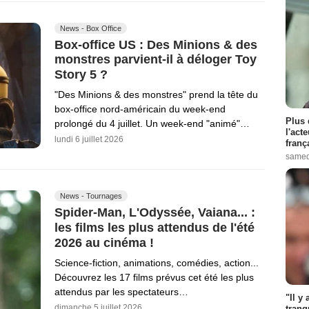
News - Box Office
Box-office US : Des Minions & des
monstres parvient-il à déloger Toy
Story 5 ?
"Des Minions & des monstres" prend la tête du
box-office nord-américain du week-end
Plus 
prolongé du 4 juillet. Un week-end "animé"…
l'act
lundi 6 juillet 2026
franç
samed
News - Tournages
Spider-Man, L'Odyssée, Vaiana... :
les films les plus attendus de l'été
2026 au cinéma !
Science-fiction, animations, comédies, action...
Découvrez les 17 films prévus cet été les plus
attendus par les spectateurs…
"Il y
dimanche 5 juillet 2026
tranq