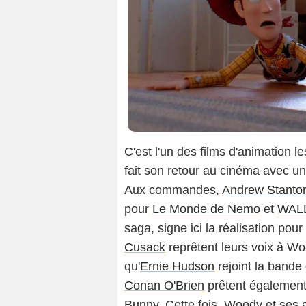
C'est l'un des films d'animation l
fait son retour au cinéma avec un
Aux commandes,
Andrew Stanto
pour
Le Monde de Nemo
et
WAL
saga, signe ici la réalisation pour
Cusack
reprêtent leurs voix à Woo
qu'
Ernie Hudson
rejoint la bande
Conan O'Brien
prêtent également 
Bunny
. Cette fois, Woody et ses 