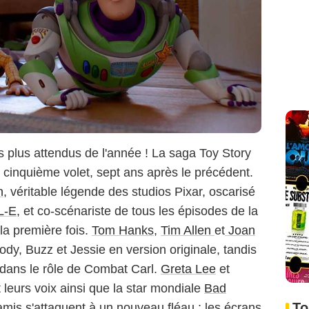
Copyright A24
es plus attendus de l'année ! La saga Toy Story
 cinquième volet, sept ans après le précédent.
n
, véritable légende des studios Pixar, oscarisé
L-E
, et co-scénariste de tous les épisodes de la
 la première fois.
Tom Hanks
,
Tim Allen
et
Joan
dy, Buzz et Jessie en version originale, tandis
 dans le rôle de Combat Carl.
Greta Lee
et
leurs voix ainsi que la star mondiale
Bad
To
amis s'attaquent à un nouveau fléau : les écrans.