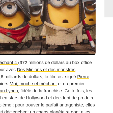
uction - Belvédère - Auvergne Rhône Alpes Cinéma - Photo Malgosia
Abramowska
échant 4
(972 millions de dollars au box-office
tour avec
Des Minions et des monstres
.
6 milliards de dollars, le film est signé
Pierre
miers
Moi, moche et méchant
et du premier
an Lynch,
fidèle de la franchise. Cette fois, les
t en stars de Hollywood et décident de produire
lème : pour trouver le parfait antagoniste, elles
 et déclenchent un chaos planétaire dont elles