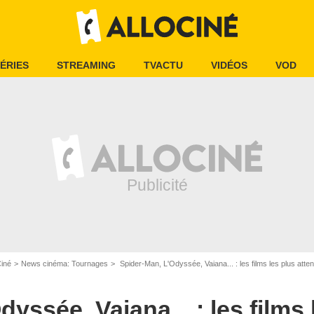
ÉRIES
STREAMING
TVACTU
VIDÉOS
VOD
Ciné
News cinéma: Tournages
Spider-Man, L'Odyssée, Vaiana... : les films les plus atte
yssée, Vaiana... : les films 