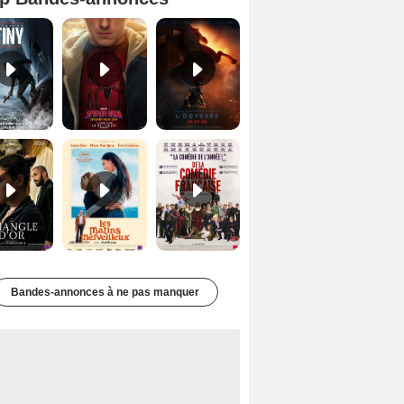
Mutiny Bande-annonce VO STFR
Spider-Man: Brand New Day Bande-annonce VO STFR
L'Odyssée Bande-annonce VO STFR
Le Triangle d'or Bande-annonce VF
Les Matins merveilleux Bande-annonce VF
De la Comédie-Française Teaser VF
Bandes-annonces à ne pas manquer