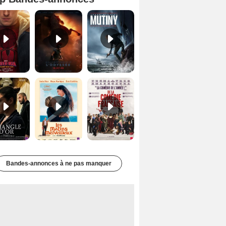
Spider-Man: Brand New Day Bande-annonce VO STFR
L'Odyssée Bande-annonce VO STFR
Mutiny Bande-annonce VO STFR
Le Triangle d'or Bande-annonce VF
Les Matins merveilleux Bande-annonce VF
De la Comédie-Française Teaser VF
Bandes-annonces à ne pas manquer