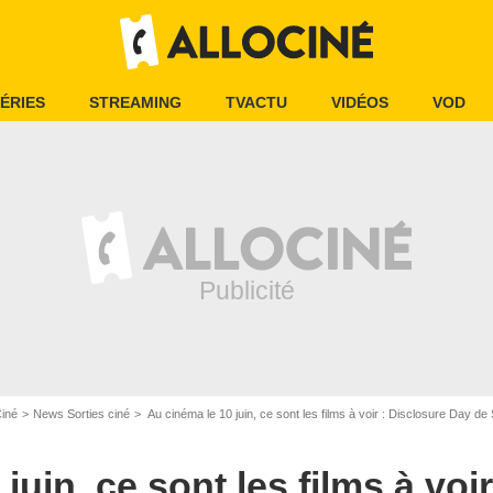
ÉRIES
STREAMING
TVACTU
VIDÉOS
VOD
Ciné
News Sorties ciné
Au cinéma le 10 juin, ce sont les films à voir : Disclosure Day de
juin, ce sont les films à voi