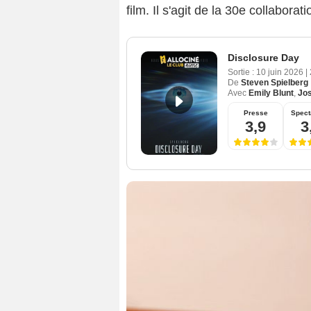
film. Il s'agit de la 30e collaborat
Disclosure Day
Sortie :
10 juin 2026
|
De
Steven Spielberg
Avec
Emily Blunt
,
Jo
Presse
Spect
3,9
3