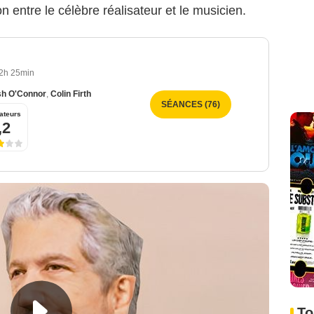
ion entre le célèbre réalisateur et le musicien.
2h 25min
sh O'Connor
,
Colin Firth
SÉANCES (76)
ateurs
,2
To