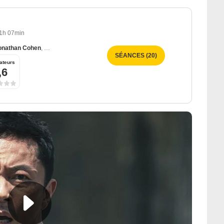
1h 07min
onathan Cohen
,
Anaïs Demoustier
SÉANCES (20)
ateurs
,6