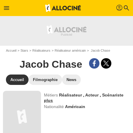
profil
menu
search
Accueil
Stars
Réalisateurs
Réalisateur américain
Jacob Chase
Jacob Chase
Accueil
Filmographie
News
Métiers
Réalisateur
,
Acteur
,
Scénariste
plus
Nationalité
Américain