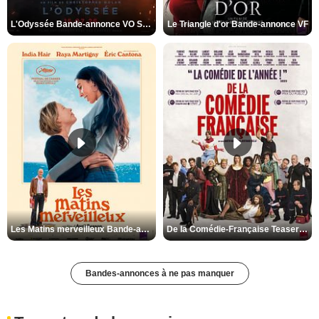
L'Odyssée Bande-annonce VO STFR
Le Triangle d'or Bande-annonce VF
Les Matins merveilleux Bande-annonce VF
De la Comédie-Française Teaser VF
Bandes-annonces à ne pas manquer