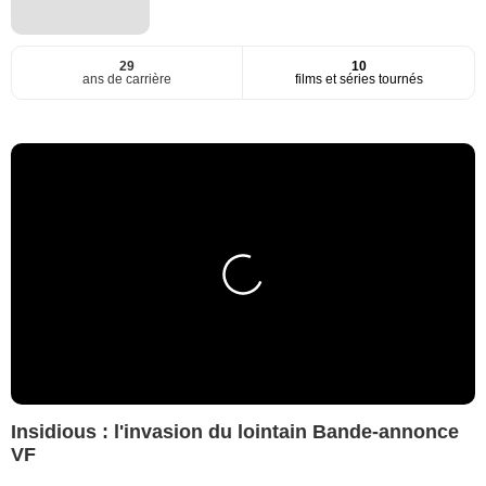
29
10
ans de carrière
films et séries tournés
Insidious : l'invasion du lointain Bande-annonce
VF