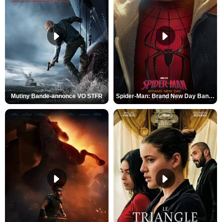
Mutiny Bande-annonce VO STFR
Spider-Man: Brand New Day Bande-annonce VO STFR