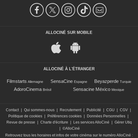
ALLOCINÉ SUR MOBILE
ALLOCINÉ À L'ÉTRANGER
Filmstarts
SensaCine
Beyazperde
Allemagne
Espagne
Turquie
AdoroCinema
Sensacine México
Brésil
Mexique
Contact
|
Qui sommes-nous
|
Recrutement
|
Publicité
|
CGU
|
CGV
|
Politique de cookies
|
Préférences cookies
|
Données Personnelles
|
Revue de presse
|
Charte d'écriture
|
Les services AlloCiné
|
Gérer Utiq
|
©AlloCiné
Retrouvez tous les horaires et infos de votre cinéma sur le numéro AlloCiné :