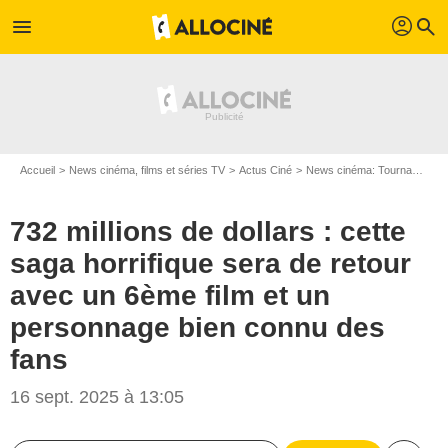
profil
menu
search
Accueil
News cinéma, films et séries TV
Actus Ciné
News cinéma: Tournages
732 millions de dollars : cette
saga horrifique sera de retour
avec un 6ème film et un
personnage bien connu des
fans
16 sept. 2025 à 13:05