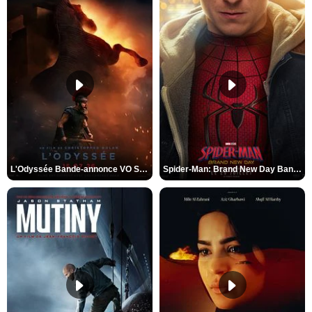
L'Odyssée Bande-annonce VO STFR
Spider-Man: Brand New Day Bande-annonce VO STFR