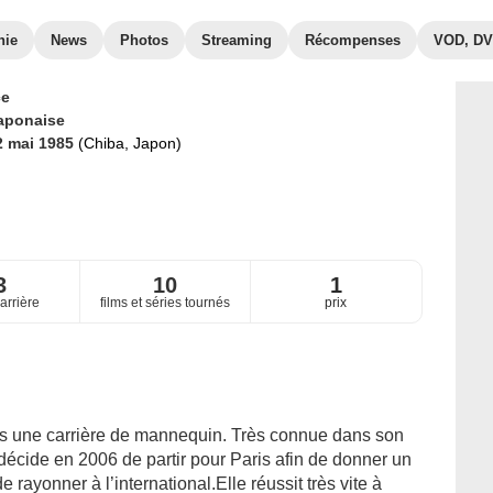
hie
News
Photos
Streaming
Récompenses
VOD, D
ce
aponaise
2 mai 1985
(Chiba, Japon)
3
10
1
arrière
films et séries tournés
prix
s une carrière de mannequin. Très connue dans son
décide en 2006 de partir pour Paris afin de donner un
e rayonner à l’international.Elle réussit très vite à