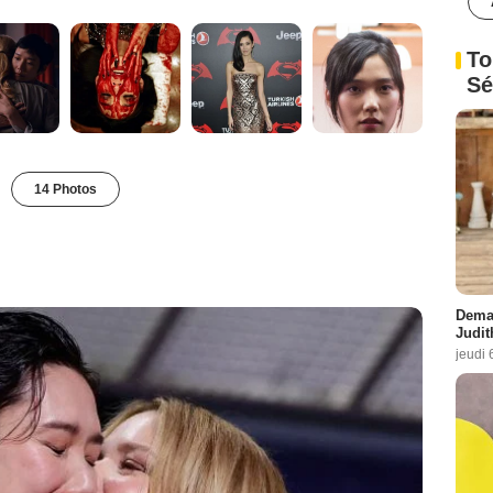
To
Sé
14 Photos
Demai
Judit
jeudi 