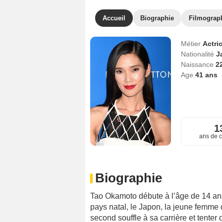
Accueil
Biographie
Filmograp
Métier
Actri
Nationalité
J
Naissance
2
Age
41
ans
1
ans de c
Biographie
Tao Okamoto débute à l’âge de 14 an
pays natal, le Japon, la jeune femme 
second souffle à sa carrière et tenter d