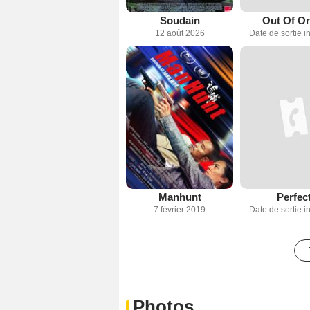
Soudain
Out Of Or
12 août 2026
Date de sortie 
Manhunt
Perfec
7 février 2019
Date de sortie 
Photos