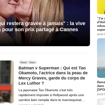
"J'ai
i restera gravée à jamais" : la vive
d'Hol
refus
a pour son prix partagé à Cannes
super
jeudi 
News - Stars
Batman v Superman : Qui est Tao
Okamoto, l'actrice dans la peau de
Mercy Graves, garde du corps de
Demai
Lex Luthor ?
dans 
[SPO
La japonaise Tao Okamoto s'est très
jeudi 
rapidement imposée à Hollywood après une
carrière bien remplie dans le mannequinat.…