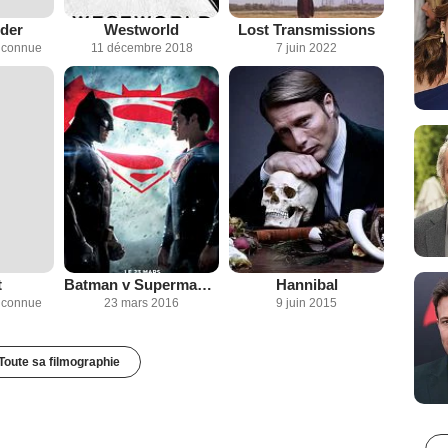
der
Westworld
Lost Transmissions
inconnue
11 décembre 2018
7 juin 2022
t
Batman v Superman : L’Aube de la Justice
Hannibal
inconnue
23 mars 2016
9 juin 2015
Toute sa filmographie