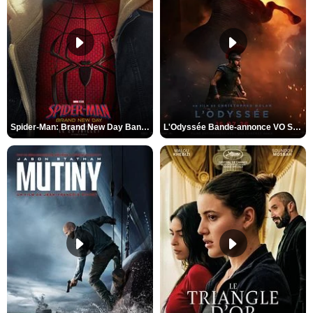
Spider-Man: Brand New Day Bande-annonce VO STFR
L'Odyssée Bande-annonce VO STFR