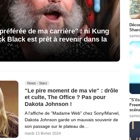
Décon
 préférée de ma carrière" : ni Kung
Shard
samed
k Black est prêt à revenir dans la
News - Stars
"Le pire moment de ma vie" : drôle
et culte, The Office ? Pas pour
"S'il
Dakota Johnson !
Freem
scéna
A l'affiche de "Madame Web" chez Sony/Marvel,
samed
Dakota Johnson garde un mauvais souvenir de
son passage sur le plateau de…
mardi 13 février 2024