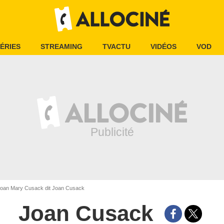
ÉRIES
STREAMING
TVACTU
VIDÉOS
VOD
oan Mary Cusack dit Joan Cusack
Joan Cusack