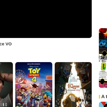
ce VO
A 