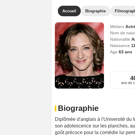
Accueil
Biographie
Filmograp
Métiers
Actr
Nom de nai
Nationalité
A
Naissance
1
Age
63
ans
4
ans de c
Biographie
Diplômée d'anglais à l'Université du
son adolescence sur les planches, au
goût précoce pour la comédie lui per