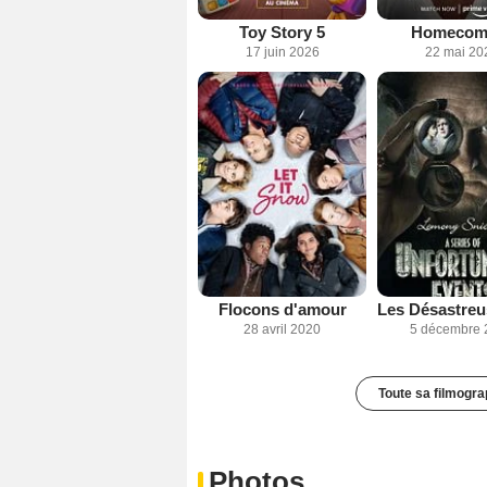
Toy Story 5
Homecom
17 juin 2026
22 mai 20
Flocons d'amour
28 avril 2020
5 décembre 
Toute sa filmogra
Photos