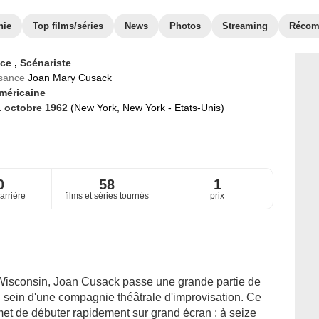
hie
Top films/séries
News
Photos
Streaming
Récom
ice
,
Scénariste
ssance
Joan Mary Cusack
méricaine
1 octobre 1962
(New York, New York - Etats-Unis)
0
58
1
arrière
films et séries tournés
prix
 Wisconsin, Joan Cusack passe une grande partie de
 sein d'une compagnie théâtrale d'improvisation. Ce
met de débuter rapidement sur grand écran : à seize