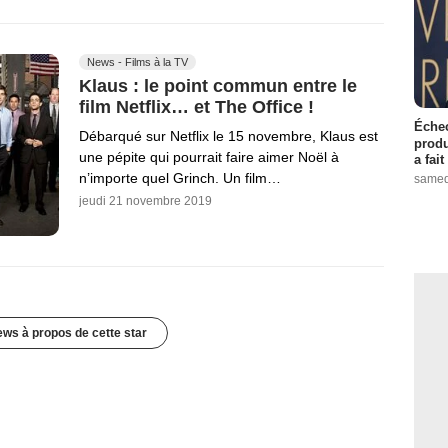
News - Films à la TV
Klaus : le point commun entre le
film Netflix… et The Office !
Échec
Débarqué sur Netflix le 15 novembre, Klaus est
produ
une pépite qui pourrait faire aimer Noël à
a fai
n’importe quel Grinch. Un film…
samed
jeudi 21 novembre 2019
ews à propos de cette star