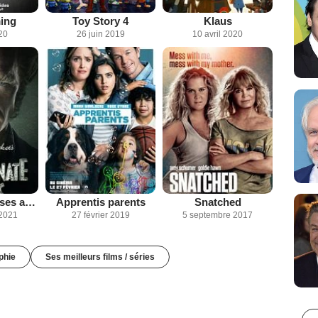
ing
Toy Story 4
Klaus
20
26 juin 2019
10 avril 2020
Les Désastreuses aventures des orphelins Baudelaire
Apprentis parents
Snatched
2021
27 février 2019
5 septembre 2017
phie
Ses meilleurs films / séries