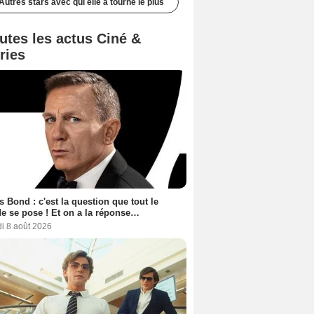
Autres stars avec qui elle a tourné le plus
utes les actus Ciné &
ries
 Bond : c'est la question que tout le
 se pose ! Et on a la réponse…
i 8 août 2026