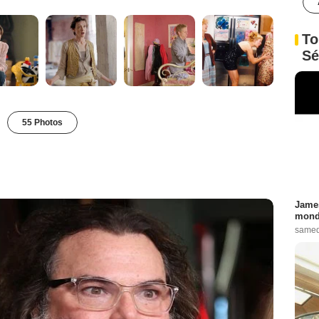
To
Sé
55 Photos
James
monde
samed