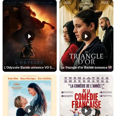
L'Odyssée Bande-annonce VO STFR
Le Triangle d'or Bande-annonce VF