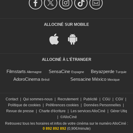
ALLOCINÉ SUR MOBILE
ALLOCINÉ À L'ÉTRANGER
Filmstarts
SensaCine
Beyazperde
Allemagne
Espagne
Turquie
AdoroCinema
Sensacine México
Brésil
Mexique
Contact
|
Qui sommes-nous
|
Recrutement
|
Publicité
|
CGU
|
CGV
|
Politique de cookies
|
Préférences cookies
|
Données Personnelles
|
Revue de presse
|
Charte d'écriture
|
Les services AlloCiné
|
Gérer Utiq
|
©AlloCiné
Retrouvez tous les horaires et infos de votre cinéma sur le numéro AlloCiné :
0 892 892 892
(0,90€/minute)