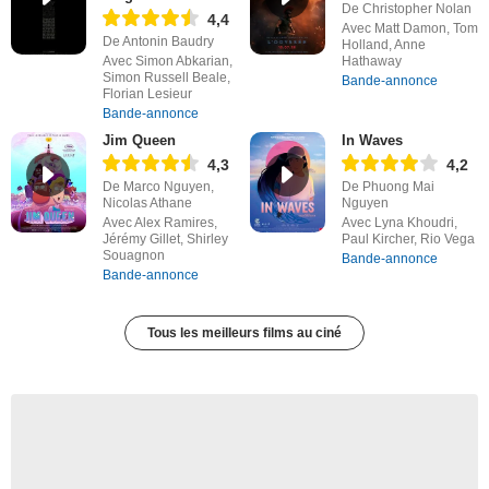
De Christopher Nolan
4,4
Avec Matt Damon, Tom
De Antonin Baudry
Holland, Anne
Avec Simon Abkarian,
Hathaway
Simon Russell Beale,
Bande-annonce
Florian Lesieur
Bande-annonce
Jim Queen
In Waves
4,3
4,2
De Marco Nguyen,
De Phuong Mai
Nicolas Athane
Nguyen
Avec Alex Ramires,
Avec Lyna Khoudri,
Jérémy Gillet, Shirley
Paul Kircher, Rio Vega
Souagnon
Bande-annonce
Bande-annonce
Tous les meilleurs films au ciné