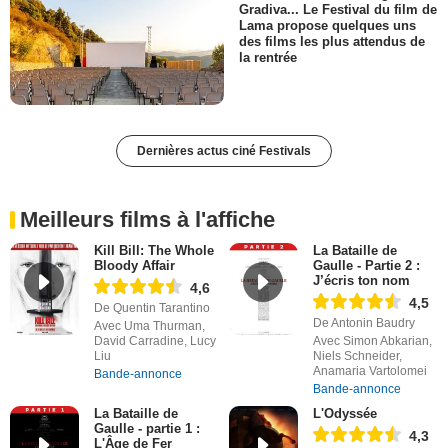
Gradiva... Le Festival du film de
Lama propose quelques uns
des films les plus attendus de
la rentrée
Dernières actus ciné Festivals
Meilleurs films à l'affiche
Kill Bill: The Whole
La Bataille de
Bloody Affair
Gaulle - Partie 2 :
J’écris ton nom
4,6
4,5
De Quentin Tarantino
De Antonin Baudry
Avec Uma Thurman,
David Carradine, Lucy
Avec Simon Abkarian,
Liu
Niels Schneider,
Anamaria Vartolomei
Bande-annonce
Bande-annonce
La Bataille de
L'Odyssée
Gaulle - partie 1 :
4,3
L'Âge de Fer