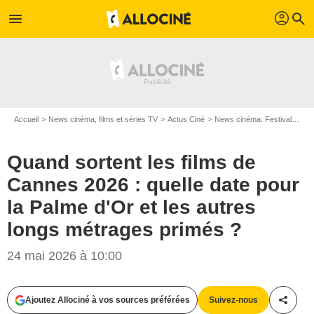
profil
menu
search
Accueil
News cinéma, films et séries TV
Actus Ciné
News cinéma: Festivals
Qu
Quand sortent les films de
Cannes 2026 : quelle date pour
la Palme d'Or et les autres
longs métrages primés ?
JACOVIDES-BORDE-MOREAU / BESTIMAGE
24 mai 2026 à 10:00
Ajoutez Allociné à vos sources préférées
Suivez-nous
Partag