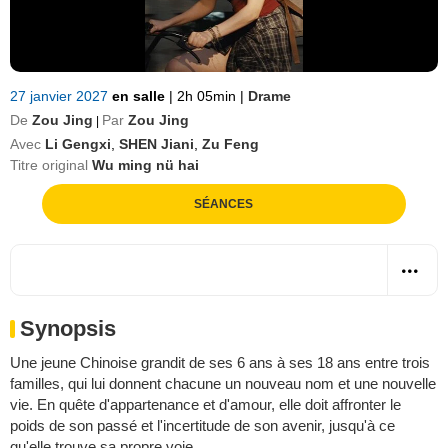
27 janvier 2027
en salle
|
2h 05min
|
Drame
De
Zou Jing
Par
Zou Jing
|
Avec
Li Gengxi
,
SHEN Jiani
,
Zu Feng
Titre original
Wu ming nü hai
SÉANCES
Synopsis
Une jeune Chinoise grandit de ses 6 ans à ses 18 ans entre trois
familles, qui lui donnent chacune un nouveau nom et une nouvelle
vie. En quête d'appartenance et d'amour, elle doit affronter le
poids de son passé et l'incertitude de son avenir, jusqu'à ce
qu'elle trouve sa propre voie.