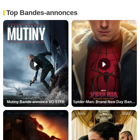
Top Bandes-annonces
Mutiny Bande-annonce VO STFR
Spider-Man: Brand New Day Bande-annonce VO STFR