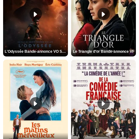
L'Odyssée Bande-annonce VO STFR
Le Triangle d'or Bande-annonce VF