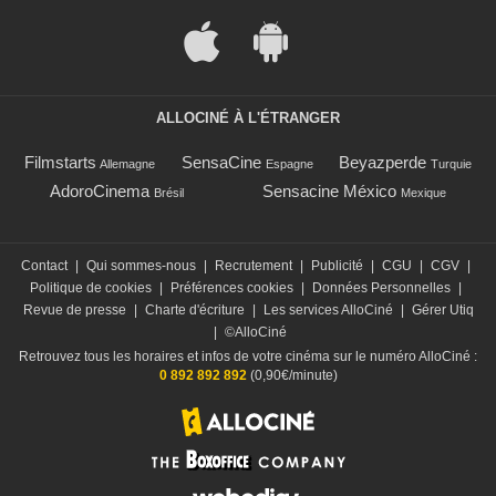
ALLOCINÉ À L'ÉTRANGER
Filmstarts
SensaCine
Beyazperde
Allemagne
Espagne
Turquie
AdoroCinema
Sensacine México
Brésil
Mexique
Contact
|
Qui sommes-nous
|
Recrutement
|
Publicité
|
CGU
|
CGV
|
Politique de cookies
|
Préférences cookies
|
Données Personnelles
|
Revue de presse
|
Charte d'écriture
|
Les services AlloCiné
|
Gérer Utiq
|
©AlloCiné
Retrouvez tous les horaires et infos de votre cinéma sur le numéro AlloCiné :
0 892 892 892
(0,90€/minute)