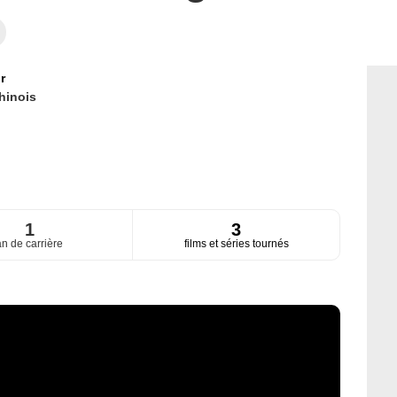
r
hinois
1
3
an de carrière
films et séries tournés