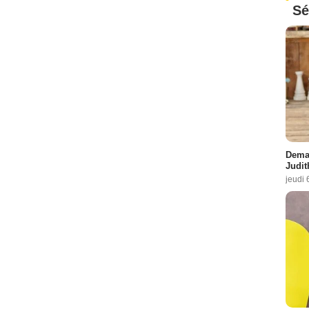
Sé
Demai
Judit
jeudi 