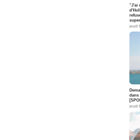
"J'ai
d'Hol
refus
super
jeudi 
Demai
dans 
[SPO
jeudi 