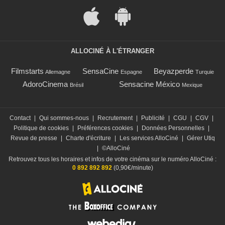
ALLOCINÉ À L'ÉTRANGER
Filmstarts
SensaCine
Beyazperde
Allemagne
Espagne
Turquie
AdoroCinema
Sensacine México
Brésil
Mexique
Contact
|
Qui sommes-nous
|
Recrutement
|
Publicité
|
CGU
|
CGV
|
Politique de cookies
|
Préférences cookies
|
Données Personnelles
|
Revue de presse
|
Charte d'écriture
|
Les services AlloCiné
|
Gérer Utiq
|
©AlloCiné
Retrouvez tous les horaires et infos de votre cinéma sur le numéro AlloCiné :
0 892 892 892
(0,90€/minute)