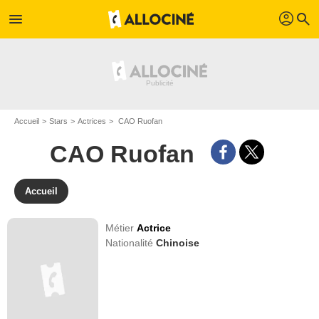
profil
menu
search
Accueil
Stars
Actrices
CAO Ruofan
CAO Ruofan
Accueil
Métier
Actrice
Nationalité
Chinoise