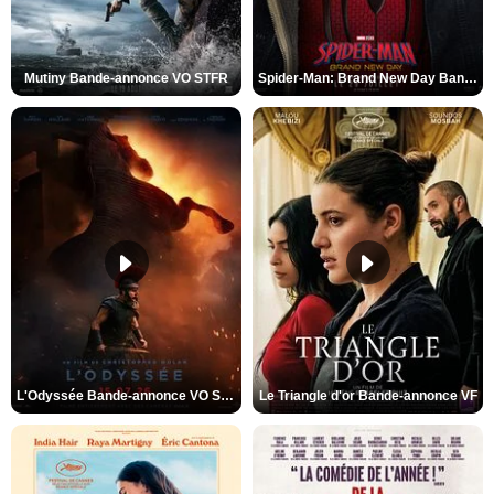
Mutiny Bande-annonce VO STFR
Spider-Man: Brand New Day Bande-annonce VO STFR
L'Odyssée Bande-annonce VO STFR
Le Triangle d'or Bande-annonce VF