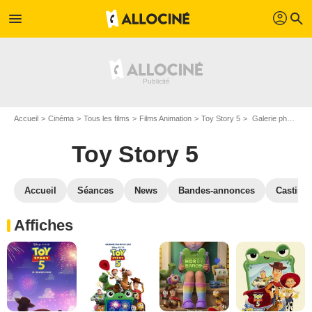
profil
menu
search
Accueil
Cinéma
Tous les films
Films Animation
Toy Story 5
Galerie photos du film Toy Story 5
Toy Story 5
Accueil
Séances
News
Bandes-annonces
Casting
Affiches