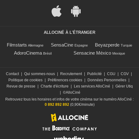
ALLOCINÉ À L'ÉTRANGER
Filmstarts
SensaCine
Beyazperde
Allemagne
Espagne
Turquie
AdoroCinema
Sensacine México
Brésil
Mexique
Contact
|
Qui sommes-nous
|
Recrutement
|
Publicité
|
CGU
|
CGV
|
Politique de cookies
|
Préférences cookies
|
Données Personnelles
|
Revue de presse
|
Charte d'écriture
|
Les services AlloCiné
|
Gérer Utiq
|
©AlloCiné
Retrouvez tous les horaires et infos de votre cinéma sur le numéro AlloCiné :
0 892 892 892
(0,90€/minute)