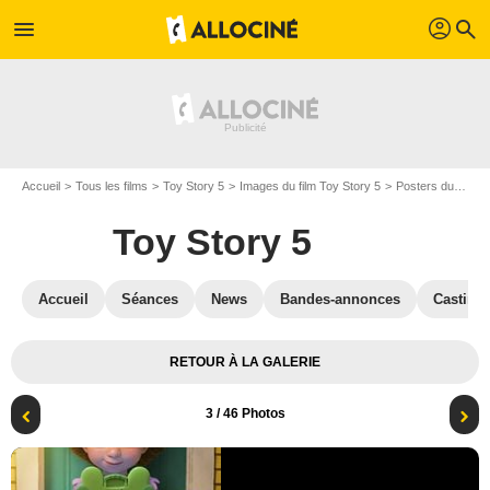
profil
menu
search
Accueil
Tous les films
Toy Story 5
Images du film Toy Story 5
Posters du film Toy Story 5
Toy Story 5
Accueil
Séances
News
Bandes-annonces
Casting
RETOUR À LA GALERIE
3
/ 46 Photos