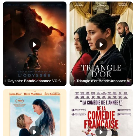
L'Odyssée Bande-annonce VO STFR
Le Triangle d'or Bande-annonce VF