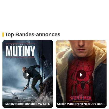
Top Bandes-annonces
Mutiny Bande-annonce VO STFR
Spider-Man: Brand New Day Bande-annonce VO STFR