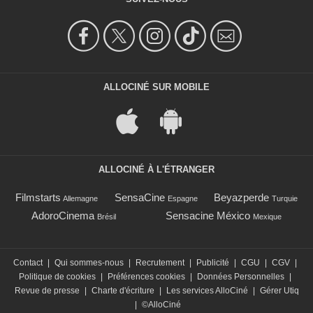
ALLOCINÉ SUR MOBILE
ALLOCINÉ À L'ÉTRANGER
Filmstarts
SensaCine
Beyazperde
Allemagne
Espagne
Turquie
AdoroCinema
Sensacine México
Brésil
Mexique
Contact
|
Qui sommes-nous
|
Recrutement
|
Publicité
|
CGU
|
CGV
|
Politique de cookies
|
Préférences cookies
|
Données Personnelles
|
Revue de presse
|
Charte d'écriture
|
Les services AlloCiné
|
Gérer Utiq
|
©AlloCiné