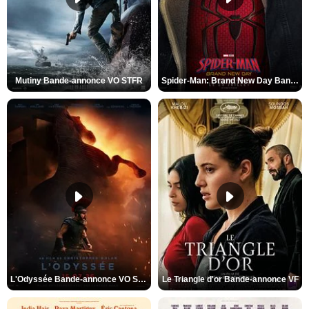
Mutiny Bande-annonce VO STFR
Spider-Man: Brand New Day Bande-annonce VO STFR
L'Odyssée Bande-annonce VO STFR
Le Triangle d'or Bande-annonce VF