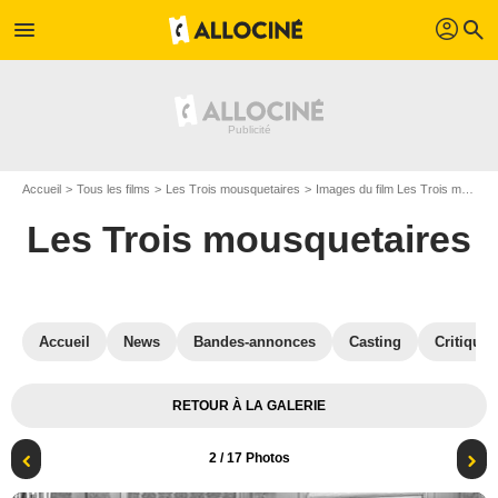
profil
menu
search
Accueil
Tous les films
Les Trois mousquetaires
Images du film Les Trois mousquetaires
Les Trois mousquetaires
Accueil
News
Bandes-annonces
Casting
Critiques
RETOUR À LA GALERIE
2
/ 17 Photos