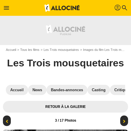
profil
menu
search
Accueil
Tous les films
Les Trois mousquetaires
Images du film Les Trois mousquetaires
Les Trois mousquetaires
Accueil
News
Bandes-annonces
Casting
Critiques
RETOUR À LA GALERIE
3
/ 17 Photos