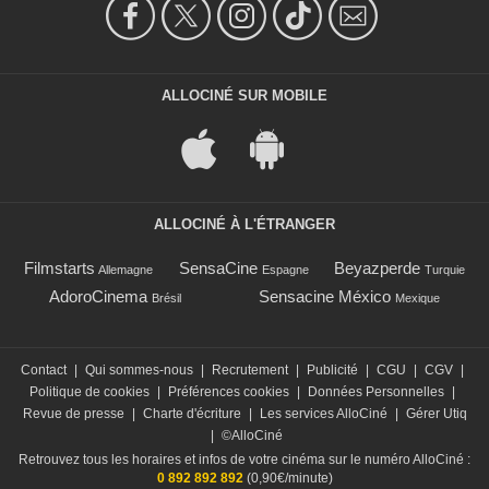
ALLOCINÉ SUR MOBILE
ALLOCINÉ À L'ÉTRANGER
Filmstarts
SensaCine
Beyazperde
Allemagne
Espagne
Turquie
AdoroCinema
Sensacine México
Brésil
Mexique
Contact
|
Qui sommes-nous
|
Recrutement
|
Publicité
|
CGU
|
CGV
|
Politique de cookies
|
Préférences cookies
|
Données Personnelles
|
Revue de presse
|
Charte d'écriture
|
Les services AlloCiné
|
Gérer Utiq
|
©AlloCiné
Retrouvez tous les horaires et infos de votre cinéma sur le numéro AlloCiné :
0 892 892 892
(0,90€/minute)