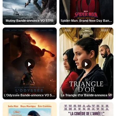
Mutiny Bande-annonce VO STFR
Spider-Man: Brand New Day Bande-annonce VO STFR
L'Odyssée Bande-annonce VO STFR
Le Triangle d'or Bande-annonce VF