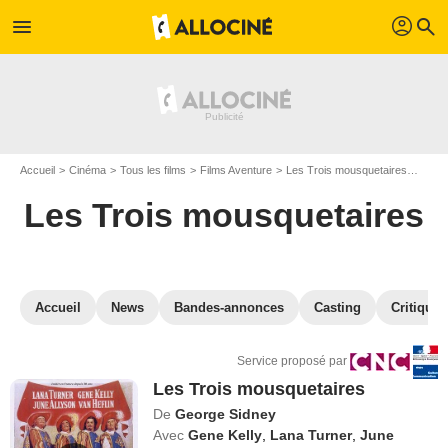
profil
menu
search
Accueil
Cinéma
Tous les films
Films Aventure
Les Trois mousquetaires
VOD 
Les Trois mousquetaires
Accueil
News
Bandes-annonces
Casting
Critiques
Service proposé par
Les Trois mousquetaires
De
George Sidney
Avec
Gene Kelly
,
Lana Turner
,
June