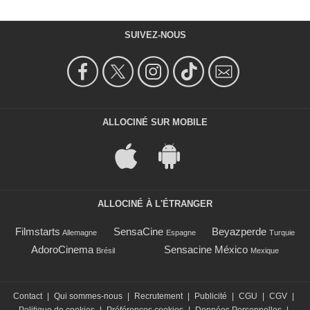
SUIVEZ-NOUS
ALLOCINÉ SUR MOBILE
ALLOCINÉ À L'ÉTRANGER
Filmstarts
SensaCine
Beyazperde
Allemagne
Espagne
Turquie
AdoroCinema
Sensacine México
Brésil
Mexique
Contact
|
Qui sommes-nous
|
Recrutement
|
Publicité
|
CGU
|
CGV
|