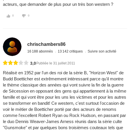
acteurs, que demander de plus pour un très bon western ?
0
0
chrischambers86
16 188 abonnés
13 142 critiques
Suivre son activité
3,0
Publiée le 31 juillet 2011
Rèalisè en 1952 par l'un des roi de la sèrie B, "Horizon West" de
Budd Boetticher est extrêmement intèressant parce qu'il montre
le thème classique des annèes qui vont suivre la fin de la guerre
de Sècession en opposant des gens qui appartiennent à la même
famille et qui vont être pour les uns les victimes et pour les autres
se transformer en bandit! Ce western, c'est surtout l'occasion de
voir le mètier de Boetticher portè par des acteurs de renoms
comme l'excellent Robert Ryan ou Rock Hudson, en passant par
le duo Dennis Weaver-James Arness rèunis dans la sèrie culte
"Gunsmoke" et par quelques bons troisièmes couteaux tels que