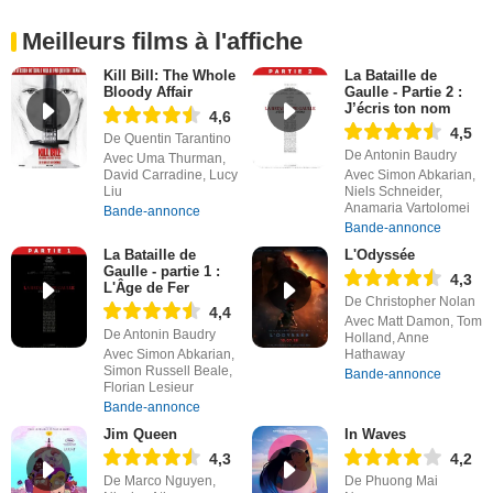
Meilleurs films à l'affiche
Kill Bill: The Whole
La Bataille de
Bloody Affair
Gaulle - Partie 2 :
J’écris ton nom
4,6
4,5
De Quentin Tarantino
De Antonin Baudry
Avec Uma Thurman,
David Carradine, Lucy
Avec Simon Abkarian,
Liu
Niels Schneider,
Anamaria Vartolomei
Bande-annonce
Bande-annonce
La Bataille de
L'Odyssée
Gaulle - partie 1 :
4,3
L'Âge de Fer
De Christopher Nolan
4,4
Avec Matt Damon, Tom
De Antonin Baudry
Holland, Anne
Avec Simon Abkarian,
Hathaway
Simon Russell Beale,
Bande-annonce
Florian Lesieur
Bande-annonce
Jim Queen
In Waves
4,3
4,2
De Marco Nguyen,
De Phuong Mai