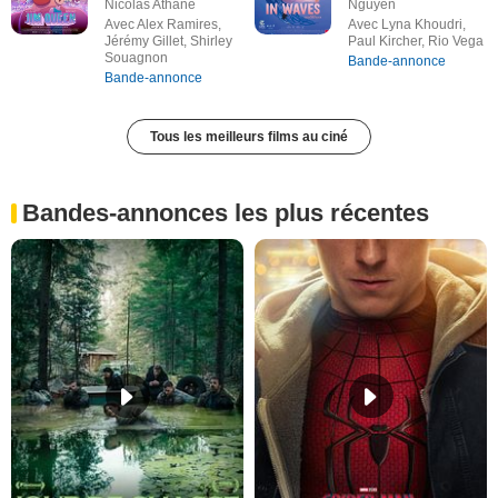
Nicolas Athane
Nguyen
Avec Alex Ramires,
Avec Lyna Khoudri,
Jérémy Gillet, Shirley
Paul Kircher, Rio Vega
Souagnon
Bande-annonce
Bande-annonce
Tous les meilleurs films au ciné
Bandes-annonces les plus récentes