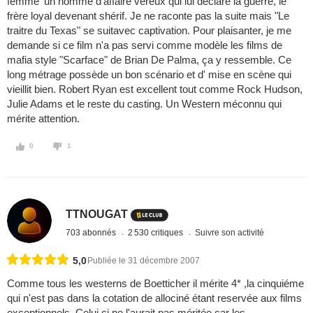
femme 'un homme d'affaire véreux qui lui déclare la guerre, le
frère loyal devenant shérif. Je ne raconte pas la suite mais "Le
traitre du Texas" se suitavec captivation. Pour plaisanter, je me
demande si ce film n'a pas servi comme modèle les films de
mafia style "Scarface" de Brian De Palma, ça y ressemble. Ce
long métrage possède un bon scénario et d' mise en scène qui
vieillit bien. Robert Ryan est excellent tout comme Rock Hudson,
Julie Adams et le reste du casting. Un Western méconnu qui
mérite attention.
0
1
TTNOUGAT
703 abonnés
2 530 critiques
Suivre son activité
5,0
Publiée le 31 décembre 2007
Comme tous les westerns de Boetticher il mérite 4* ,la cinquiéme
qui n'est pas dans la cotation de allociné étant reservée aux films
exceptionnels .Celui ci ne l'aurait pas méritée car les