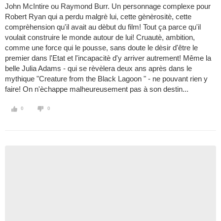
John McIntire ou Raymond Burr. Un personnage complexe pour
Robert Ryan qui a perdu malgrè lui, cette gènèrositè, cette
comprèhension qu'il avait au dèbut du film! Tout ça parce qu'il
voulait construire le monde autour de lui! Cruautè, ambition,
comme une force qui le pousse, sans doute le dèsir d'être le
premier dans l'Etat et l'incapacitè d'y arriver autrement! Même la
belle Julia Adams - qui se rèvèlera deux ans après dans le
mythique "Creature from the Black Lagoon " - ne pouvant rien y
faire! On n'èchappe malheureusement pas à son destin...
0
0