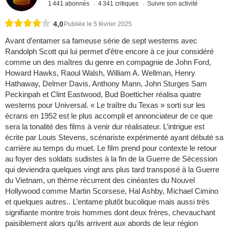
1 441 abonnés
4 341 critiques
Suivre son activité
4,0
Publiée le 5 février 2025
Avant d’entamer sa fameuse série de sept westerns avec
Randolph Scott qui lui permet d’être encore à ce jour considéré
comme un des maîtres du genre en compagnie de John Ford,
Howard Hawks, Raoul Walsh, William A. Wellman, Henry
Hathaway, Delmer Davis, Anthony Mann, John Sturges Sam
Peckinpah et Clint Eastwood, Bud Boetticher réalisa quatre
westerns pour Universal. « Le traître du Texas » sorti sur les
écrans en 1952 est le plus accompli et annonciateur de ce que
sera la tonalité des films à venir dur réalisateur. L’intrigue est
écrite par Louis Stevens, scénariste expérimenté ayant débuté sa
carrière au temps du muet. Le film prend pour contexte le retour
au foyer des soldats sudistes à la fin de la Guerre de Sécession
qui deviendra quelques vingt ans plus tard transposé à la Guerre
du Vietnam, un thème récurrent des cinéastes du Nouvel
Hollywood comme Martin Scorsese, Hal Ashby, Michael Cimino
et quelques autres.. L’entame plutôt bucolique mais aussi très
signifiante montre trois hommes dont deux frères, chevauchant
paisiblement alors qu’ils arrivent aux abords de leur région