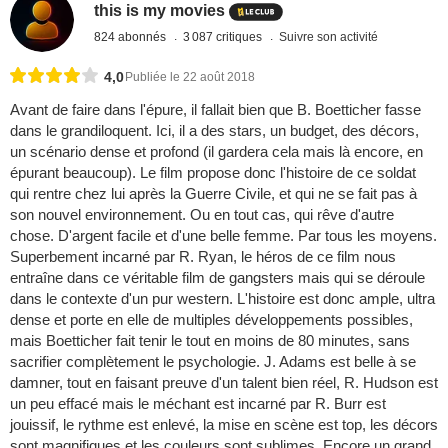
this is my movies
824 abonnés
3 087 critiques
Suivre son activité
4,0
Publiée le 22 août 2018
Avant de faire dans l'épure, il fallait bien que B. Boetticher fasse
dans le grandiloquent. Ici, il a des stars, un budget, des décors,
un scénario dense et profond (il gardera cela mais là encore, en
épurant beaucoup). Le film propose donc l'histoire de ce soldat
qui rentre chez lui après la Guerre Civile, et qui ne se fait pas à
son nouvel environnement. Ou en tout cas, qui rêve d'autre
chose. D'argent facile et d'une belle femme. Par tous les moyens.
Superbement incarné par R. Ryan, le héros de ce film nous
entraîne dans ce véritable film de gangsters mais qui se déroule
dans le contexte d'un pur western. L'histoire est donc ample, ultra
dense et porte en elle de multiples développements possibles,
mais Boetticher fait tenir le tout en moins de 80 minutes, sans
sacrifier complètement le psychologie. J. Adams est belle à se
damner, tout en faisant preuve d'un talent bien réel, R. Hudson est
un peu effacé mais le méchant est incarné par R. Burr est
jouissif, le rythme est enlevé, la mise en scène est top, les décors
sont magnifiques et les couleurs sont sublimes. Encore un grand