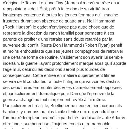
d’origine, le Texas. Le jeune Tiny (James Arness) se rêve en «
repopulateur » de L’État, prêt à faire don de sa virilité trop
longtemps contenue à toutes les jeunes femmes qu’il imagine
frustrées durant son absence de quatre ans. Neil Hammond
(Rock Hudson) le cadet n’envisage pas autre chose que de
reprendre la direction du ranch familial pour permettre à ses
parents de profiter d’une retraite sans doute retardée par la
survenue du conflit. Reste Don Hammond (Robert Ryan) pensif
et moins enthousiaste que ses jeunes compagnons de retrouver
une certaine forme de routine. Visiblement son avenir lui semble
incertain, la guerre l’ayant profondément marqué alors qu’il aborde
l’âge mûr, celui où les décisions seront plus lourdes de
conséquences. Cette entrée en matière superbement filmée
servira de fil conducteur à toute l’intrigue qui va voir les destins
des deux frères emprunter des voies diamétralement opposées
et particulièrement dramatique pour Dan que l’épreuve de la
guerre a changé ou tout simplement révélé à lui-même.
Particulièrement réaliste, Boetticher ne cède en rien aux poncifs
habituels y compris au plus facile d’entre eux qui voudrait que
l’amour rédempteur incarné ici par la très séduisante Julie Adams
offre une issue heureuse. Toujours concis et remarquable