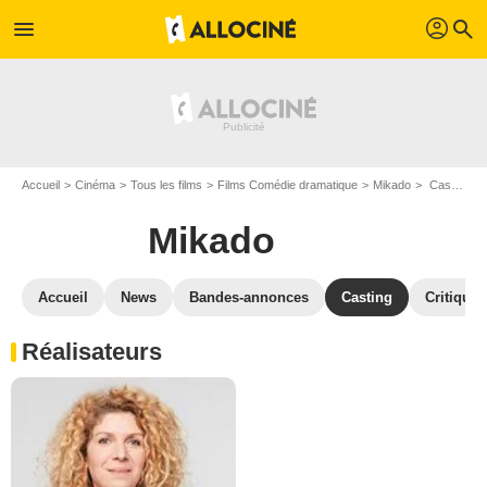
profil
menu
search
Accueil
Cinéma
Tous les films
Films Comédie dramatique
Mikado
Casting Mikado
Mikado
Accueil
News
Bandes-annonces
Casting
Critiques
Réalisateurs