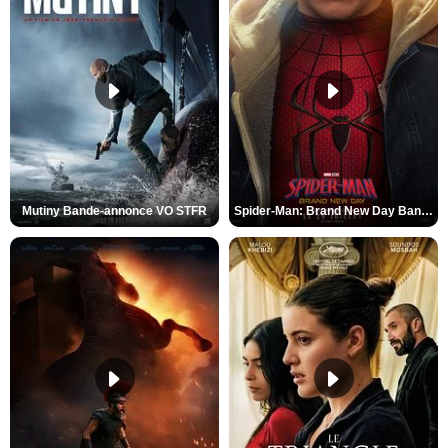
Mutiny Bande-annonce VO STFR
Spider-Man: Brand New Day Bande-annonce VO STFR