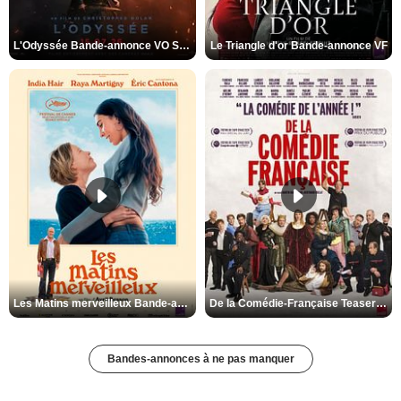
L'Odyssée Bande-annonce VO STFR
Le Triangle d'or Bande-annonce VF
Les Matins merveilleux Bande-annonce VF
De la Comédie-Française Teaser VF
Bandes-annonces à ne pas manquer