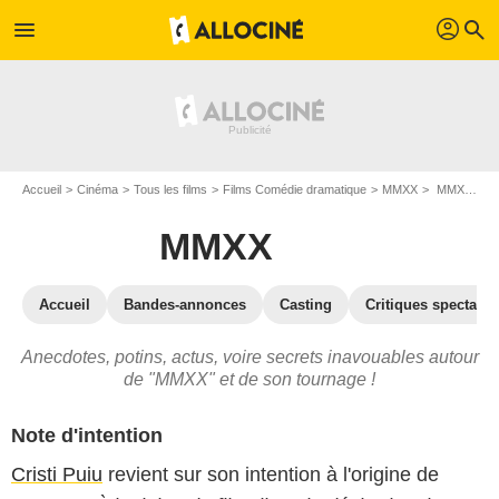
profil
menu
search
Accueil
Cinéma
Tous les films
Films Comédie dramatique
MMXX
MMXX : les secrets du tournage
MMXX
Accueil
Bandes-annonces
Casting
Critiques spectateu
Anecdotes, potins, actus, voire secrets inavouables autour
de "MMXX" et de son tournage !
Note d'intention
Cristi Puiu
revient sur son intention à l'origine de