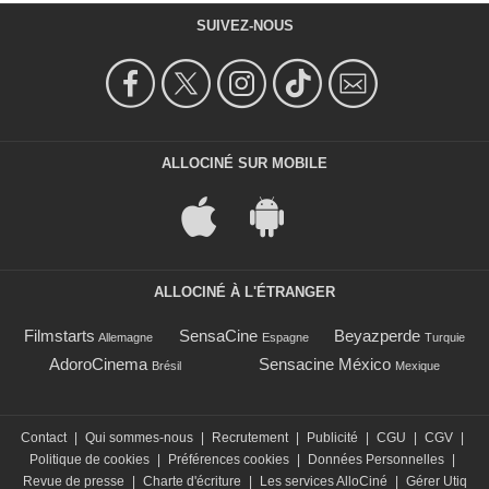
SUIVEZ-NOUS
ALLOCINÉ SUR MOBILE
ALLOCINÉ À L'ÉTRANGER
Filmstarts
SensaCine
Beyazperde
Allemagne
Espagne
Turquie
AdoroCinema
Sensacine México
Brésil
Mexique
Contact
|
Qui sommes-nous
|
Recrutement
|
Publicité
|
CGU
|
CGV
|
Politique de cookies
|
Préférences cookies
|
Données Personnelles
|
Revue de presse
|
Charte d'écriture
|
Les services AlloCiné
|
Gérer Utiq