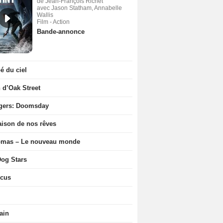
de Jean-François Richet
avec Jason Statham, Annabelle
Wallis
Film - Action
Bande-annonce
 du ciel
n d’Oak Street
gers: Doomsday
ison de nos rêves
ômas – Le nouveau monde
og Stars
icus
ain