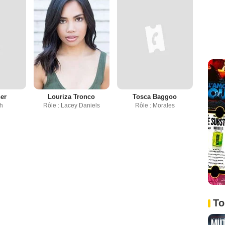
her
Louriza Tronco
Tosca Baggoo
sh
Rôle : Lacey Daniels
Rôle : Morales
To