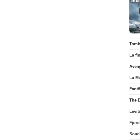
Tombé
La fi
Aven
La Ma
Fant
The D
Levit
Fjord
Soud