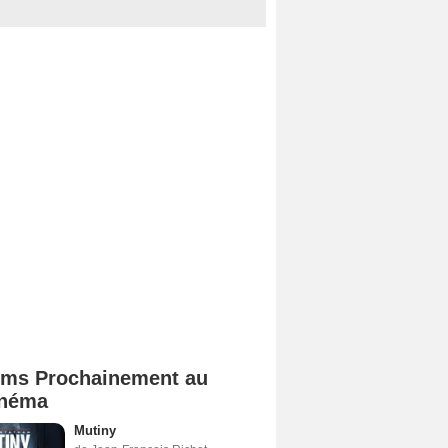
lms Prochainement au
néma
Mutiny