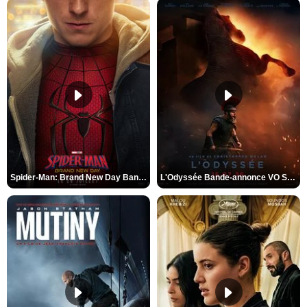
Spider-Man: Brand New Day Bande-annonce VO STFR
L'Odyssée Bande-annonce VO STFR