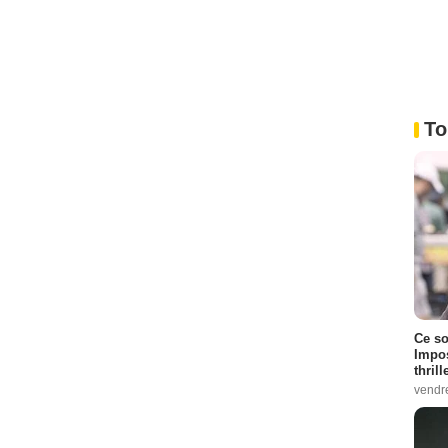
To
Ce so
Impos
thrill
vendr