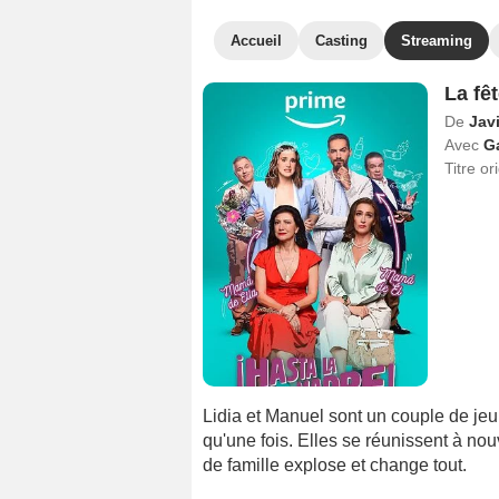
Accueil
Casting
Streaming
La fê
De
Jav
Avec
G
Titre or
Lidia et Manuel sont un couple de jeu
qu'une fois. Elles se réunissent à no
de famille explose et change tout.