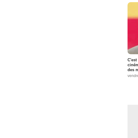
C'est
ciném
des m
vendr