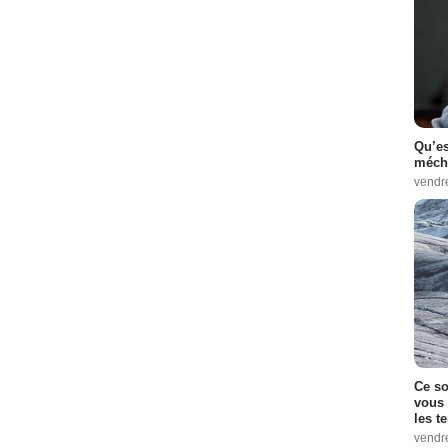
Qu’es
méch
vendr
Ce so
vous 
les t
vendr