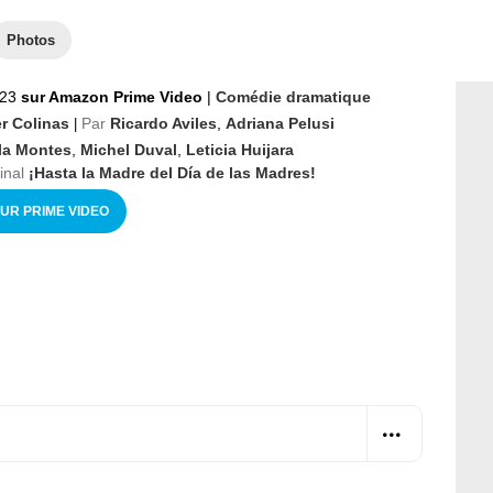
Photos
023
sur Amazon Prime Video
|
Comédie dramatique
er Colinas
Par
Ricardo Aviles
,
Adriana Pelusi
|
la Montes
,
Michel Duval
,
Leticia Huijara
ginal
¡Hasta la Madre del Día de las Madres!
SUR PRIME VIDEO