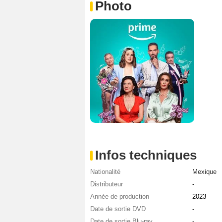
Photo
Infos techniques
Nationalité
Mexique
Distributeur
-
Année de production
2023
Date de sortie DVD
-
Date de sortie Blu-ray
-