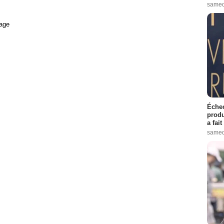
samed
age
Échec
produ
a fai
samed