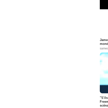
James
monde
samed
"S'il
Freem
scéna