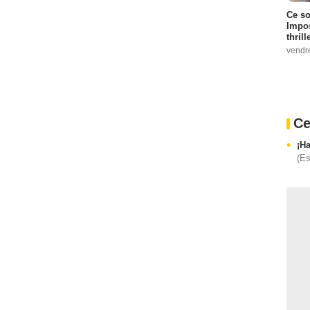
Ce so
Impos
thrill
vendr
Ce
¡Ha
(E