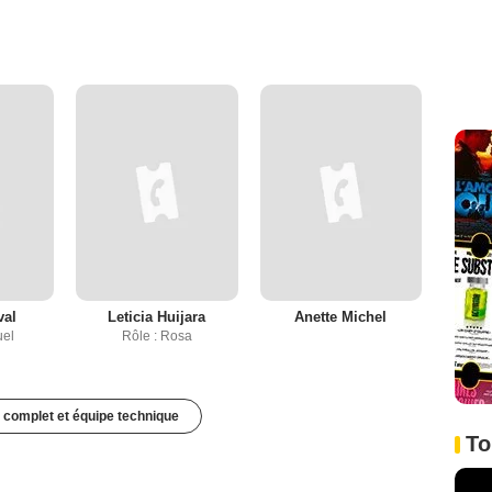
val
Leticia Huijara
Anette Michel
uel
Rôle : Rosa
 complet et équipe technique
To